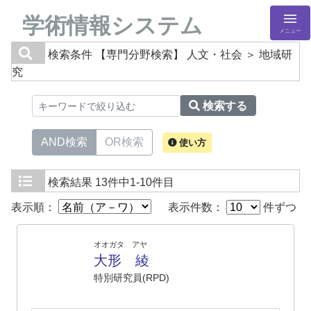
学術情報システム
メニュー
検索条件
【専門分野検索】 人文・社会 ＞ 地域研
究
検索する
AND検索
OR検索
使い方
検索結果
13件中1-10件目
表示順：
表示件数：
件ずつ
オオガタ アヤ
大形 綾
特別研究員(RPD)