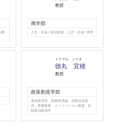
教授
商学部
U研
人文・社会 / 経済政策、人文・社会 / 商学
トクマル ノリオ
徳丸 宜穂
教授
政策創造学部
進化経済学、技術経済論、北欧社会経
済、産業政策・イノベーション政策、比
較政治経済学