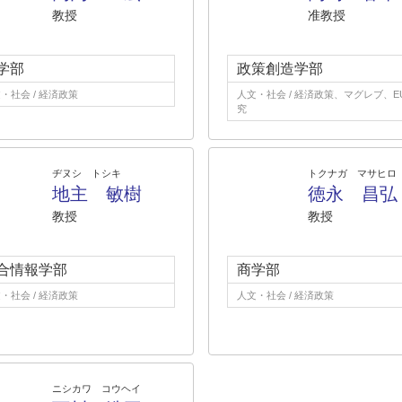
教授
准教授
学部
政策創造学部
・社会 / 経済政策
人文・社会 / 経済政策、マグレブ、E
究
ヂヌシ トシキ
トクナガ マサヒロ
地主 敏樹
徳永 昌弘
教授
教授
合情報学部
商学部
・社会 / 経済政策
人文・社会 / 経済政策
ニシカワ コウヘイ