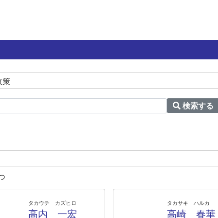
政策
検索する
つ
タカウチ カズヒロ
タカサキ ハルカ
高内 一宏
高崎 春華