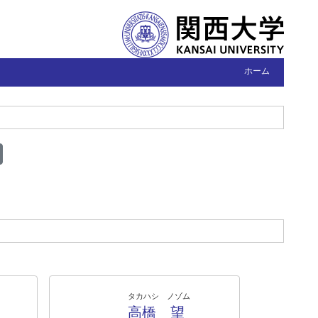
ホーム
タカハシ ノゾム
高橋 望