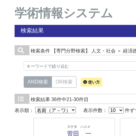
学術情報システム
検索結果
検索条件
【専門分野検索】 人文・社会 ＞ 経済
AND検索
OR検索
使い方
検索結果
36件中21-30件目
表示順：
表示件数：
件ず
スゲタ ハジメ
菅田 一