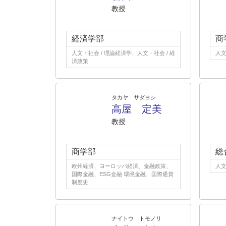
教授
経済学部
商
人文・社会 / 理論経済学、人文・社会 / 経
人文
済政策
タカヤ サダヨシ
高屋 定美
教授
商学部
総
欧州経済、ヨーロッパ経済、金融政策、
人文
国際金融、ESG金融 環境金融、国際通貨
制度史
ナイトウ トモノリ