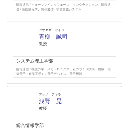
情報通信 / ヒューマンインタフェース、インタラクション、情報通
信 / 感性情報学、情報通信 / 学習支援システム
アオヤギ セイジ
青柳 誠司
教授
システム理工学部
情報通信 / 機械力学、メカトロニクス、ものづくり技術（機械・電
気電子・化学工学） / 電子デバイス、電子機器
アサノ アキラ
浅野 晃
教授
総合情報学部