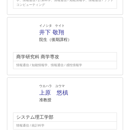
学、情報通信 / 計算科学、情報通信 / 知能情報学、情報通信 / ソフト
コンピューティング
イノシタ ケイト
井下 敬翔
院生（後期課程）
商学研究科 商学専攻
情報通信 / 知能情報学、情報通信 / 感性情報学
ウエハラ ユウマ
上原 悠槙
准教授
システム理工学部
情報通信 / 統計科学