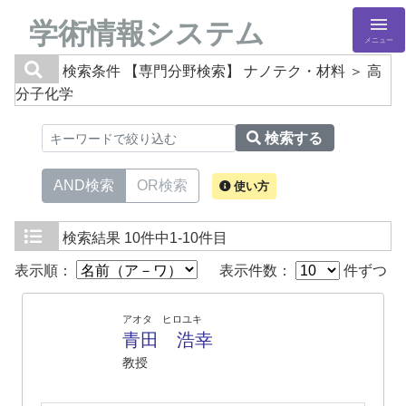
学術情報システム
メニュー
検索条件
【専門分野検索】 ナノテク・材料 ＞ 高
分子化学
検索する
AND検索
OR検索
使い方
検索結果
10件中1-10件目
表示順：
表示件数：
件ずつ
アオタ ヒロユキ
青田 浩幸
教授