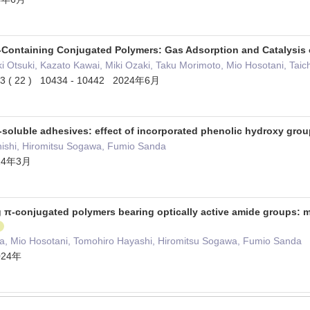
m-Containing Conjugated Polymers: Gas Adsorption and Catalysi
Otsuki, Kazato Kawai, Miki Ozaki, Taku Morimoto, Mio Hosotani, Taich
 63 ( 22 ) 10434 - 10442 2024年6月
-soluble adhesives: effect of incorporated phenolic hydroxy gro
nishi, Hiromitsu Sogawa, Fumio Sanda
024年3月
 π-conjugated polymers bearing optically active amide groups: me
oba, Mio Hosotani, Tomohiro Hayashi, Hiromitsu Sogawa, Fumio Sanda
2024年