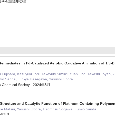
着学会誌編集委員
ntermediates in Pd-Catalyzed Aerobic Oxidative Amination of 1,3-Di
i Fujihara, Kazuyuki Torii, Takeyuki Suzuki, Yuan Jing, Takashi Toyao
mio Sanda, Jun-ya Hasegawa, Yasushi Obora
can Chemical Society 2024年8月
 Structure and Catalytic Function of Platinum-Containing Polyme
uke Matsui, Yasushi Obora, Hiromitsu Sogawa, Fumio Sanda
24年6月