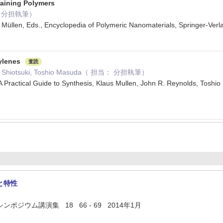
taining Polymers
当： 分担執筆）
s Müllen, Eds., Encyclopedia of Polymeric Nanomaterials, Springer-Ve
tylenes
査読
hi Shiotsuki, Toshio Masuda（ 担当： 分担執筆）
 Practical Guide to Synthesis, Klaus Mullen, John R. Reynolds, Toshi
と特性
ポジウム講演集 18 66 - 69 2014年1月