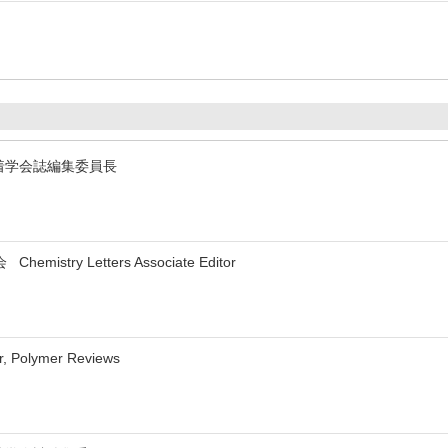
着学会誌編集委員長
stry Letters Associate Editor
or, Polymer Reviews