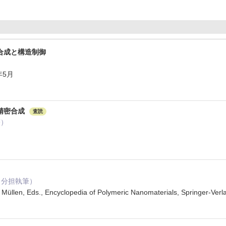
合成と構造制御
年5月
精密合成
査読
著）
当： 分担執筆）
s Müllen, Eds., Encyclopedia of Polymeric Nanomaterials, Springer-Ve