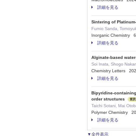
詳細を見る
Sintering of Platinu
Fumio Sanda, Tomoyuki 
Inorganic Chemistry
詳細を見る
Alginate-based water
Soi Inata, Shogo Naka
Chemistry Letters 2
詳細を見る
Bipyridine-containing
order structures
査読
Taichi Sotani, Mai Ot
Polymer Chemistry 
詳細を見る
▼全件表示