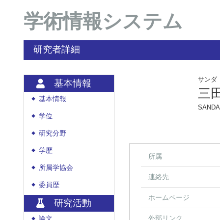
学術情報システム
研究者詳細
サンダ
基本情報
三
基本情報
◆
SANDA
学位
◆
研究分野
◆
学歴
◆
所属
所属学協会
◆
連絡先
委員歴
◆
ホームページ
研究活動
外部リンク
論文
◆