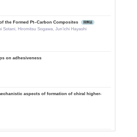
s of the Formed Pt–Carbon Composites
国際誌
i Sotani, Hiromitsu Sogawa, Jun’ichi Hayashi
ups on adhesiveness
chanistic aspects of formation of chiral higher-