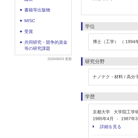
書籍等出版物
◆
MISC
◆
学位
受賞
◆
博士（工学） （ 1994
共同研究・競争的資金
◆
等の研究課題
2026/06/03 更新
研究分野
ナノテク・材料 / 高分
学歴
京都大学 大学院工学
1985年4月
1987年
-
詳細を見る