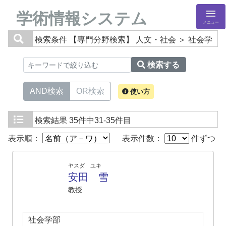
学術情報システム
メニュー
検索条件
【専門分野検索】 人文・社会 ＞ 社会学
検索する
AND検索
OR検索
使い方
検索結果
35件中31-35件目
表示順：
表示件数：
件ずつ
ヤスダ ユキ
安田 雪
教授
社会学部