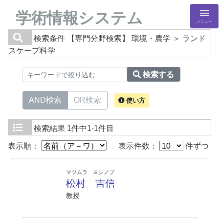
学術情報システム
メニュー
検索条件
【専門分野検索】 環境・農学 ＞ ランド
スケープ科学
検索する
AND検索
OR検索
使い方
検索結果
1件中1-1件目
表示順：
表示件数：
件ずつ
マツムラ ヨシノブ
松村 吉信
教授