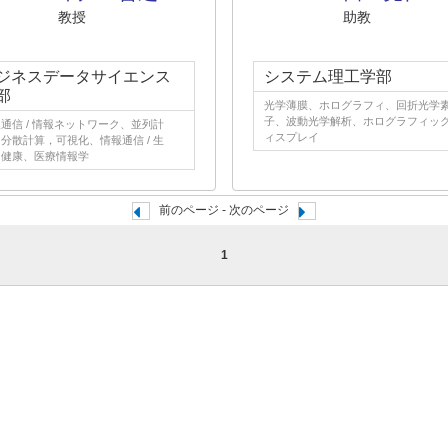
教授
助教
ジネスデータサイエンス
システム理工学部
部
光学薄膜、ホログラフィ、回折光学
子、波動光学解析、ホログラフィッ
通信 / 情報ネットワーク、並列計
ィスプレイ
分散計算，可視化、情報通信 / 生
、健康、医療情報学
前のページ - 次のページ
1