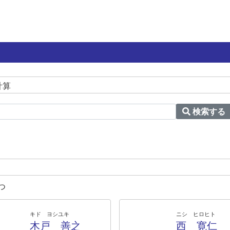
計算
検索する
つ
キド ヨシユキ
ニシ ヒロヒト
木戸 善之
西 寛仁