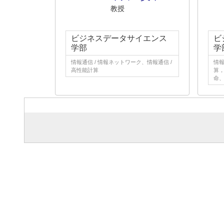
教授
ビジネスデータサイエンス
ビ
学部
学
情報通信 / 情報ネットワーク、情報通信 /
情報
高性能計算
算，
命