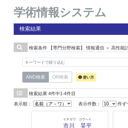
学術情報システム
検索結果
検索条件
【専門分野検索】 情報通信 ＞ 高性能
AND検索
OR検索
使い方
検索結果
4件中1-4件目
表示順：
表示件数：
件ず
イチカワ コウヘイ
市川 昊平