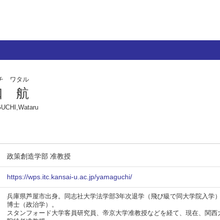
チ ワタル
口 航
UCHI,Wataru
政策創造学部 准教授
https://wps.itc.kansai-u.ac.jp/yamaguchi/
兵庫県芦屋市出身。同志社大学法学部3年次退学（飛び級で同大学院入学
博士（政治学）。
スタンフォード大学客員研究員、帝京大学准教授などを経て、現在、関西