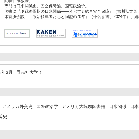
院特任准教授。
専門は日米関係史、安全保障論、国際政治学。
著書に『冷戦終焉期の日米関係――分化する総合安全保障』（吉川弘文館、
米首脳会談――政治指導者たちと同盟の70年』（中公新書、2024年）、編
16年3月 同志社大学 ）
アメリカ外交史
国際政治学
アメリカ大統領図書館
日米関係
日本
係史