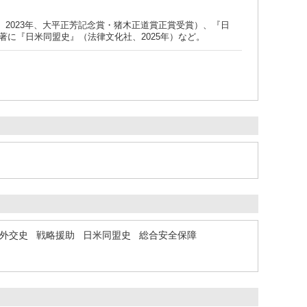
2023年、大平正芳記念賞・猪木正道賞正賞受賞）、『日
著に『日米同盟史』（法律文化社、2025年）など。
外交史
戦略援助
日米同盟史
総合安全保障