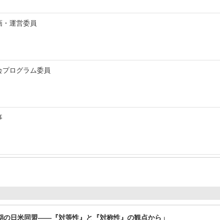
画・運営委員
会プログラム委員
事
期の日米同盟――『対等性』と『対称性』の観点から」