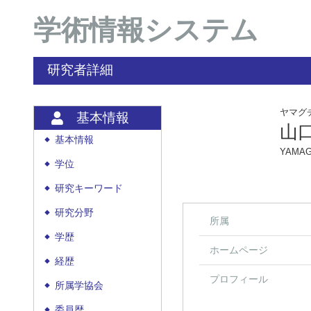
学術情報システム
研究者詳細
ヤマグ
基本情報
山
基本情報
◆
YAMAG
学位
◆
研究キーワード
◆
研究分野
◆
所属
学歴
◆
ホームページ
経歴
◆
プロフィール
所属学協会
◆
委員歴
◆