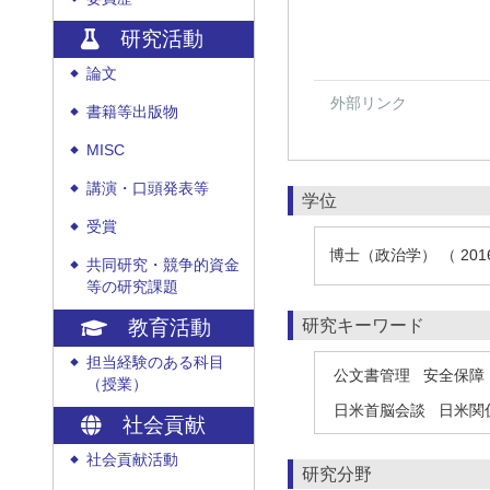
研究活動
論文
◆
外部リンク
書籍等出版物
◆
MISC
◆
講演・口頭発表等
◆
学位
受賞
◆
博士（政治学） （ 20
共同研究・競争的資金
◆
等の研究課題
教育活動
研究キーワード
担当経験のある科目
◆
公文書管理
安全保障
（授業）
日米首脳会談
日米関
社会貢献
社会貢献活動
◆
研究分野