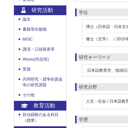
研究活動
学位
論文
◆
博士（日本語・日本文化）
書籍等出版物
◆
修士（文学） （ 201
MISC
◆
講演・口頭発表等
◆
研究キーワード
Works(作品等)
◆
受賞
◆
日本語教育学、地域日
共同研究・競争的資金
◆
等の研究課題
研究分野
その他
◆
人文・社会 / 日本語教
教育活動
担当経験のある科目
◆
学歴
（授業）