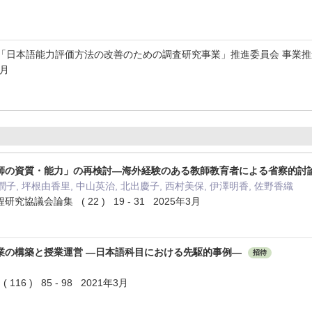
 「日本語能力評価方法の改善のための調査研究事業」推進委員会 事業
3月
師の資質・能力」の再検討―海外経験のある教師教育者による省察的討
潤子, 坪根由香里, 中山英治, 北出慶子, 西村美保, 伊澤明香, 佐野香織
協議会論集 ( 22 ) 19 - 31 2025年3月
業の構築と授業運営 —日本語科目における先駆的事例—
招待
6 ) 85 - 98 2021年3月