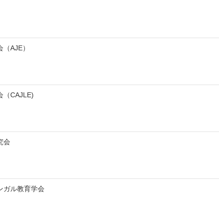
（AJE）
CAJLE)
究会
ンガル教育学会