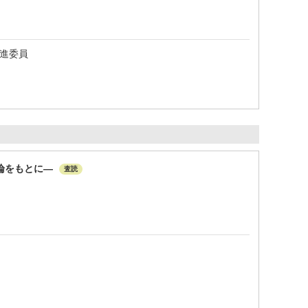
推進委員
論をもとに―
査読