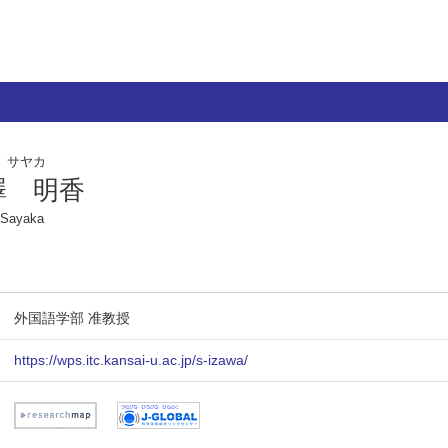
 サヤカ
澤 明香
Sayaka
外国語学部 准教授
https://wps.itc.kansai-u.ac.jp/s-izawa/