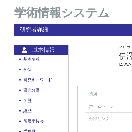
学術情報システム
研究者詳細
イザワ
基本情報
伊
基本情報
◆
IZAWA 
学位
◆
研究キーワード
◆
研究分野
◆
所属
学歴
◆
ホームページ
経歴
◆
外部リンク
所属学協会
◆
委員歴
◆