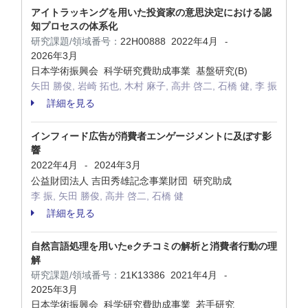
アイトラッキングを用いた投資家の意思決定における認
知プロセスの体系化
研究課題/領域番号：
22H00888
2022年4月
-
2026年3月
日本学術振興会 科学研究費助成事業 基盤研究(B)
矢田 勝俊, 岩崎 拓也, 木村 麻子, 高井 啓二, 石橋 健, 李 振
詳細を見る
インフィード広告が消費者エンゲージメントに及ぼす影
響
2022年4月
2024年3月
-
公益財団法⼈ 吉田秀雄記念事業財団 研究助成
李 振, 矢田 勝俊, 高井 啓二, 石橋 健
詳細を見る
自然言語処理を用いたeクチコミの解析と消費者行動の理
解
研究課題/領域番号：
21K13386
2021年4月
-
2025年3月
日本学術振興会 科学研究費助成事業 若手研究