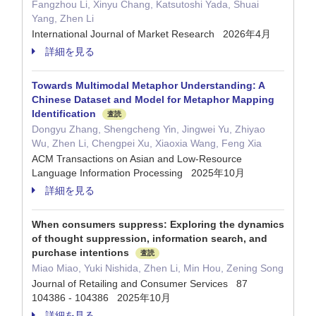
Fangzhou Li, Xinyu Chang, Katsutoshi Yada, Shuai
Yang, Zhen Li
International Journal of Market Research 2026年4月
詳細を見る
Towards Multimodal Metaphor Understanding: A
Chinese Dataset and Model for Metaphor Mapping
Identification
査読
Dongyu Zhang, Shengcheng Yin, Jingwei Yu, Zhiyao
Wu, Zhen Li, Chengpei Xu, Xiaoxia Wang, Feng Xia
ACM Transactions on Asian and Low-Resource
Language Information Processing 2025年10月
詳細を見る
When consumers suppress: Exploring the dynamics
of thought suppression, information search, and
purchase intentions
査読
Miao Miao, Yuki Nishida, Zhen Li, Min Hou, Zening Song
Journal of Retailing and Consumer Services 87
104386 - 104386 2025年10月
詳細を見る