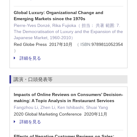
Global Luxury: Organizational Change and
Emerging Markets since the 1970s
Pierre-Yves Donzé, Rika Fujioka（ 担当： 共著 範囲: 7.
The Democratisation of Luxury and the Expansion of the
Japanese Market, 1960-2010）
Red Globe Press 2017年10月
（ ISBN:
9789811052354
）
詳細を見る
講演・口頭発表等
Impacts of Online Reviews on Consumers' Decision-
making: A Topic Analysis in Restaurant Services
Fangzhou Li, Zhen Li, Ken Ishibashi, Shuai Yang
2020 Global Marketing Conference 2020年11月
詳細を見る
Effects of Negative Customer Reviews on Sales: