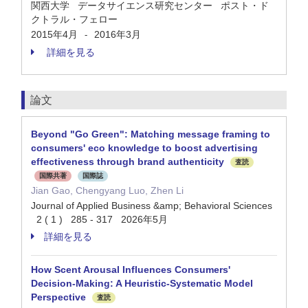
関西大学 データサイエンス研究センター ポスト・ド
クトラル・フェロー
2015年4月
2016年3月
-
詳細を見る
論文
Beyond "Go Green": Matching message framing to
consumers' eco knowledge to boost advertising
effectiveness through brand authenticity
査読
国際共著
国際誌
Jian Gao, Chengyang Luo, Zhen Li
Journal of Applied Business &amp; Behavioral Sciences
2 ( 1 ) 285 - 317 2026年5月
詳細を見る
How Scent Arousal Influences Consumers'
Decision-Making: A Heuristic-Systematic Model
Perspective
査読