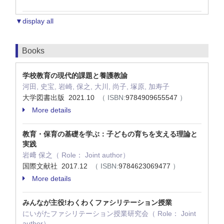
▼display all
Books
学校教育の現代的課題と養護教諭
河田, 史宝, 岩崎, 保之, 大川, 尚子, 塚原, 加寿子
大学図書出版 2021.10
（ ISBN:
9784909655547
）
More details
教育・保育の基礎を学ぶ：子どもの育ちを支える理論と
実践
岩﨑 保之（ Role： Joint author）
国際文献社 2017.12
（ ISBN:
9784623069477
）
More details
みんなが主役!わくわくファシリテーション授業
にいがたファシリテーション授業研究会（ Role： Joint
author）