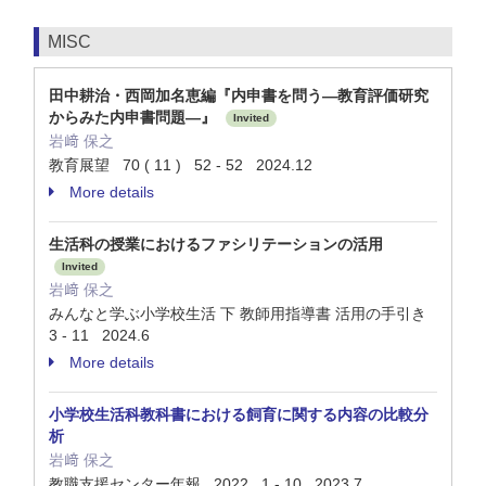
MISC
田中耕治・西岡加名恵編『内申書を問う―教育評価研究
からみた内申書問題―』
Invited
岩﨑 保之
教育展望 70 ( 11 ) 52 - 52 2024.12
More details
生活科の授業におけるファシリテーションの活用
Invited
岩﨑 保之
みんなと学ぶ小学校生活 下 教師用指導書 活用の手引き
3 - 11 2024.6
More details
小学校生活科教科書における飼育に関する内容の比較分
析
岩﨑 保之
教職支援センター年報 2022 1 - 10 2023.7