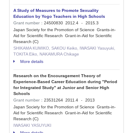
A Study of Measures to Promote Sexuality
Education by Yogo Teachers in High Schools
Grant number：
24500830
2012.4
2015.3
-
Japan Society for the Promotion of Science Grants-in-
Aid for Scientific Research Grant-in-Aid for Scientific
Research (C)
SHIKAMA KUMIKO, SAKOU Keiko, IWASAKI Yasuyuki,
TOKITA Eiko, NAKAMURA Chikage
More details
Research on the Encouragement Theory of
Experience-Based Career Education during "Period
for Integrated Study" at Junior and Senior High
Schools
Grant number：
23531264
2011.4
2013
-
Japan Society for the Promotion of Science Grants-in-
Aid for Scientific Research Grant-in-Aid for Scientific
Research (C)
IWASAKI YASUYUKI
More details