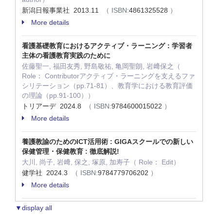
新潟日報事業社 2013.11
（ ISBN:
4861325528
）
More details
看護基礎教育におけるアクティブ・ラーニング：学習者
主体の看護教育実践のために
佐藤聖一, 福田友秀, 野島敬祐, 亀岡聖朗, 岩﨑保之（
Role： Contributorアクティブ・ラーニングを支えるファ
シリテーション（pp.71-81）、教育学における教育評価
の理論（pp.91-100））
トリアーデ 2024.8
（ ISBN:
9784600015022
）
More details
養護教諭のためのICT活用術 : GIGAスクールでの新しい
保健管理・保健教育 : 徹底解説!
大川, 尚子, 岩﨑, 保之, 塚原, 加寿子（ Role： Edit）
健学社 2024.3
（ ISBN:
9784779706202
）
More details
▼display all