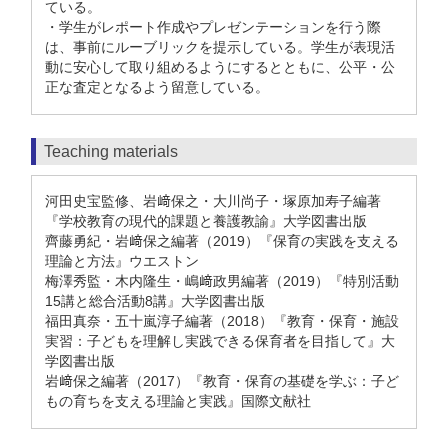
ている。
・学生がレポート作成やプレゼンテーションを行う際
は、事前にルーブリックを提示している。学生が表現活
動に安心して取り組めるようにするとともに、公平・公
正な査定となるよう留意している。
Teaching materials
河田史宝監修、岩﨑保之・大川尚子・塚原加寿子編著
『学校教育の現代的課題と養護教諭』大学図書出版
齊藤勇紀・岩﨑保之編著（2019）『保育の実践を支える
理論と方法』ウエストン
梅澤秀監・木内隆生・嶋﨑政男編著（2019）『特別活動
15講と総合活動8講』大学図書出版
福田真奈・五十嵐淳子編著（2018）『教育・保育・施設
実習：子どもを理解し実践できる保育者を目指して』大
学図書出版
岩﨑保之編著（2017）『教育・保育の基礎を学ぶ：子ど
もの育ちを支える理論と実践』国際文献社