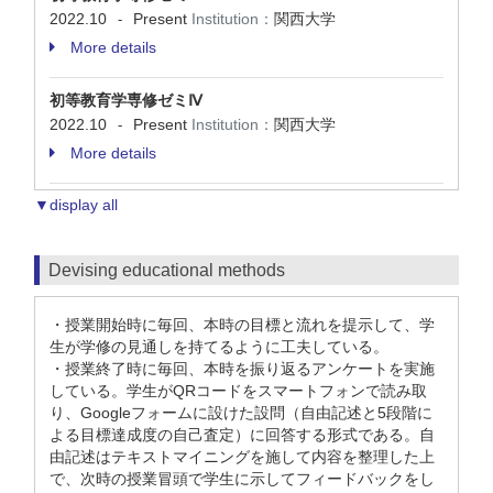
2022.10
Present
Institution：
関西大学
-
More details
初等教育学専修ゼミⅣ
2022.10
Present
Institution：
関西大学
-
More details
▼display all
Devising educational methods
・授業開始時に毎回、本時の目標と流れを提示して、学
生が学修の見通しを持てるように工夫している。
・授業終了時に毎回、本時を振り返るアンケートを実施
している。学生がQRコードをスマートフォンで読み取
り、Googleフォームに設けた設問（自由記述と5段階に
よる目標達成度の自己査定）に回答する形式である。自
由記述はテキストマイニングを施して内容を整理した上
で、次時の授業冒頭で学生に示してフィードバックをし