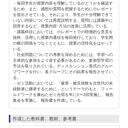
・毎回学生が授業内容を理解しているかどうかを確認す
るため、また、感想や質問を把握するために小レポート
を提出させている。それにより、学生が十分理解できて
いない内容については再度説明する、質問には講義中に
回答するなど、授業内容･方法の改善に活用している。
・講義科目においては、小レポートでの特徴的な意見を
抜粋、活用した授業内通信を毎回発行しており、学生間
の横の関係をつなぐとともに、授業の活性化をはかって
いる。
・社会問題についての考察を深めるためには、学習への
主体的な参加をより促す必要があるため、参加型学習の
手法を取り入れている。ディスカッション形式のグルー
プワークを行い、各グループにその結果を報告させてい
る。
・ゼミ活動においては、「被害・被災体験を次世代の未
経験者に継承するために」というテーマのもと、フィー
ルドワークを兼ねたゼミ合宿を年に1〜2回実施し、報告
集会を実施し、報告書を作成している。
作成した教科書、教材、参考書