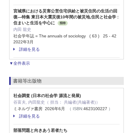
宮城県における災害公営住宅供給と被災住民の生活の回
復—特集 東日本大震災後10年間の被災地,住民と社会学 :
住まいと生活を中心に
招待
内田 龍史
社会学年誌 = The annuals of sociology ( 63 ) 25 - 42
2022年3月
詳細を見る
▼全件表示
書籍等出版物
社会調査 (日本の社会学 源流と発展)
谷富夫, 内田龍史（ 担当： 共編者(共編著者)）
ミネルヴァ書房 2026年6月
（ ISBN:
4623100227
）
詳細を見る
部落問題と向きあう若者たち