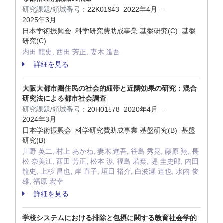
研究課題/領域番号：
22K01943
2022年4月
-
2025年3月
日本学術振興会 科学研究費助成事業 基盤研究(C) 基盤
研究(C)
内田 龍史, 西田 芳正, 妻木 進吾
詳細を見る
大阪大都市圏住民の社会的紐帯と近隣効果の研究：混合
研究法による都市社会調査
研究課題/領域番号：
20H01578
2020年4月
-
2024年3月
日本学術振興会 科学研究費助成事業 基盤研究(B) 基盤
研究(B)
川野 英二, 村上 あかね, 妻木 進吾, 笹島 秀晃, 藤原 翔, 長
松 奈美江, 西田 芳正, 松本 渉, 福島 若葉, 堤 圭史郎, 内田
龍史, 上杉 昌也, 岸 直子, 垣田 裕介, 白波瀬 達也, 水内 俊
雄, 福原 宏幸
詳細を見る
学校システムにおける排除と包摂に関する教育社会学的