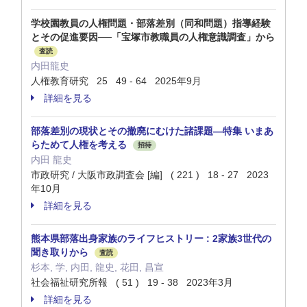
学校園教員の人権問題・部落差別（同和問題）指導経験
とその促進要因──「宝塚市教職員の人権意識調査」から
査読
内田龍史
人権教育研究 25 49 - 64 2025年9月
詳細を見る
部落差別の現状とその撤廃にむけた諸課題—特集 いまあ
らためて人権を考える
招待
内田 龍史
市政研究 / 大阪市政調査会 [編] ( 221 ) 18 - 27 2023
年10月
詳細を見る
熊本県部落出身家族のライフヒストリー : 2家族3世代の
聞き取りから
査読
杉本, 学, 内田, 龍史, 花田, 昌宣
社会福祉研究所報 ( 51 ) 19 - 38 2023年3月
詳細を見る