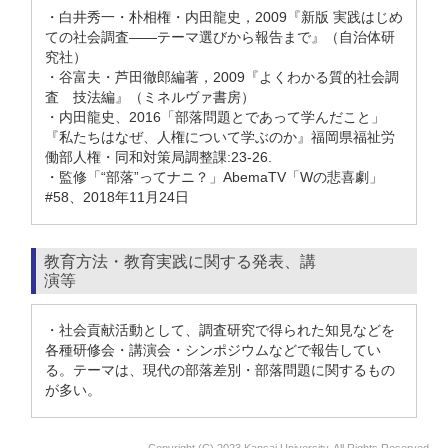
・白井秀一・朴相権・内田龍史，2009『新版 実践はじめ
ての社会調査――テーマ選びから報告まで』（自治体研
究社）
・谷富夫・芦田徹郎編著，2009『よくわかる質的社会調
査 技法編』（ミネルヴァ書房）
・内田龍史、2016「部落問題とであって学んだこと」
『私たちはなぜ、人権について学ぶのか』福岡県福祉労
働部人権・同和対策局調整課:23-26.
・監修「“部落”ってナニ？」AbemaTV「Wの悲喜劇」
#58、2018年11月24日
教育方法・教育実践に関する発表、講
演等
・社会貢献活動として、調査研究で得られた知見などを
各種研修会・講演会・シンポジウムなどで報告してい
る。テーマは、現代の部落差別・部落問題に関するもの
が多い。