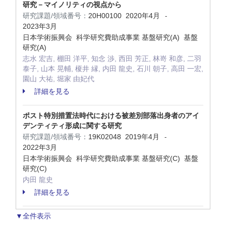
研究－マイノリティの視点から
研究課題/領域番号：
20H00100
2020年4月
-
2023年3月
日本学術振興会 科学研究費助成事業 基盤研究(A) 基盤
研究(A)
志水 宏吉, 棚田 洋平, 知念 渉, 西田 芳正, 林嵜 和彦, 二羽
泰子, 山本 晃輔, 榎井 縁, 内田 龍史, 石川 朝子, 高田 一宏,
園山 大祐, 堀家 由妃代
詳細を見る
ポスト特別措置法時代における被差別部落出身者のアイ
デンティティ形成に関する研究
研究課題/領域番号：
19K02048
2019年4月
-
2022年3月
日本学術振興会 科学研究費助成事業 基盤研究(C) 基盤
研究(C)
内田 龍史
詳細を見る
▼全件表示