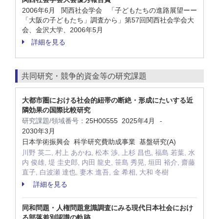
2006年6月 関西社会学会 「子どもたちの進路展望ーー
「大阪の子どもたち」調査から」第57回関西社会学会大
会、金沢大学、2006年5月
詳細を見る
共同研究・競争的資金等の研究課題
大都市圏における社会的紐帯の断絶・形成にたいする近
隣効果の国際比較研究
研究課題/領域番号：
25H00555
2025年4月
-
2030年3月
日本学術振興会 科学研究費助成事業 基盤研究(A)
川野 英二, 村上 あかね, 松本 渉, 上杉 昌也, 福島 若葉, 水
内 俊雄, 堤 圭史郎, 内田 龍史, 笹島 秀晃, 垣田 裕介, 齋藤
直子, 白波瀬 達也, 妻木 進吾, 金 希相, 大和 冬樹
詳細を見る
同和問題・人権問題意識調査にみる現代日本社会におけ
る部落差別認識の軌跡