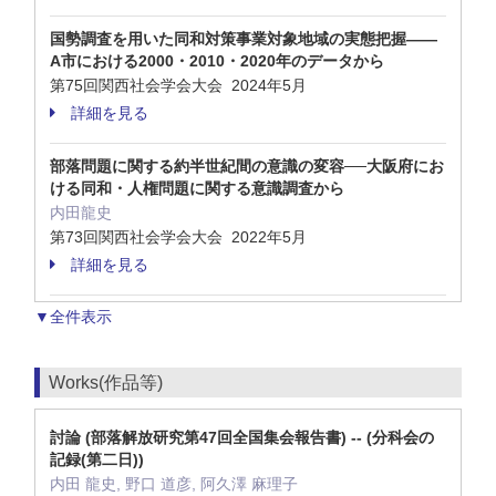
国勢調査を用いた同和対策事業対象地域の実態把握——
A市における2000・2010・2020年のデータから
第75回関西社会学会大会 2024年5月
詳細を見る
部落問題に関する約半世紀間の意識の変容──大阪府にお
ける同和・人権問題に関する意識調査から
内田龍史
第73回関西社会学会大会 2022年5月
詳細を見る
▼全件表示
Works(作品等)
討論 (部落解放研究第47回全国集会報告書) -- (分科会の
記録(第二日))
内田 龍史, 野口 道彦, 阿久澤 麻理子