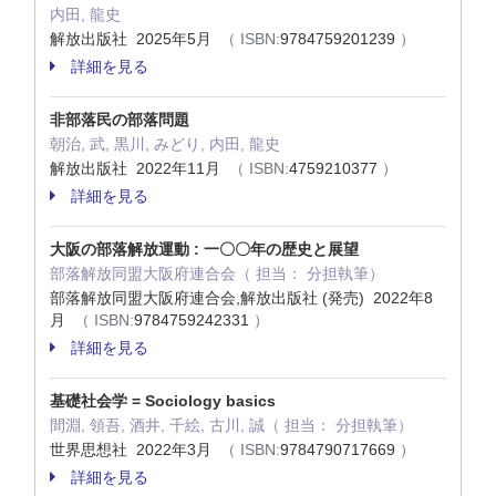
内田, 龍史
解放出版社 2025年5月
（ ISBN:
9784759201239
）
詳細を見る
非部落民の部落問題
朝治, 武, 黒川, みどり, 内田, 龍史
解放出版社 2022年11月
（ ISBN:
4759210377
）
詳細を見る
大阪の部落解放運動 : 一〇〇年の歴史と展望
部落解放同盟大阪府連合会（ 担当： 分担執筆）
部落解放同盟大阪府連合会,解放出版社 (発売) 2022年8
月
（ ISBN:
9784759242331
）
詳細を見る
基礎社会学 = Sociology basics
間淵, 領吾, 酒井, 千絵, 古川, 誠（ 担当： 分担執筆）
世界思想社 2022年3月
（ ISBN:
9784790717669
）
詳細を見る