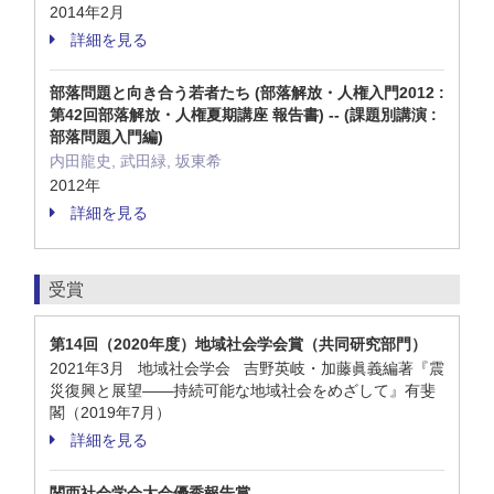
2014年2月
詳細を見る
部落問題と向き合う若者たち (部落解放・人権入門2012 :
第42回部落解放・人権夏期講座 報告書) -- (課題別講演 :
部落問題入門編)
内田龍史, 武田緑, 坂東希
2012年
詳細を見る
受賞
第14回（2020年度）地域社会学会賞（共同研究部門）
2021年3月 地域社会学会 吉野英岐・加藤眞義編著『震
災復興と展望――持続可能な地域社会をめざして』有斐
閣（2019年7月）
詳細を見る
関西社会学会大会優秀報告賞