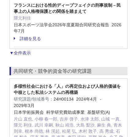
フランスにおける性的ディープフェイクの刑事規制－民
事上の人格権保護との関係を踏まえて
隈元利佳
日本スポーツ法学会2026年度夏期合同研究会報告 2026
年7月
詳細を見る
▼全件表示
共同研究・競争的資金等の研究課題
多様性社会における「人」の再定位および人格的価値を
中核とした私法システムの再構築
研究課題/領域番号：
24H00134
2024年4月
-
2029年3月
日本学術振興会 科学研究費助成事業 基盤研究(A)
片山 直也, 小柳 春一郎, 吉井 啓子, 水津 太郎, 山城 一真,
隈元 利佳, 武川 幸嗣, 秋山 靖浩, 大島 梨沙, 麻生 典, 青木
則幸, 根本 尚徳, 林 滉起, 松尾 弘, 木村 敦子, 高 秀成, 石