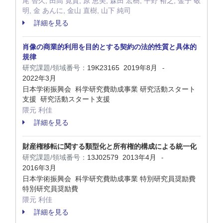
尾 智久, 田高 寛貴, 原 恵美, 森田 宏樹, 平野 裕之, 金子 敬
明, 金 あんに, 金山 直樹, 山下 純司
詳細を見る
肖像の商業的利用を目的とする契約の法的性質と具体的
規律
研究課題/領域番号：
19K23165
2019年8月
-
2022年3月
日本学術振興会 科学研究費助成事業 研究活動スタート
支援 研究活動スタート支援
隈元 利佳
詳細を見る
財産権移転に関する類型化と所有権的構成による統一化
研究課題/領域番号：
13J02579
2013年4月
-
2016年3月
日本学術振興会 科学研究費助成事業 特別研究員奨励費
特別研究員奨励費
隈元 利佳
詳細を見る