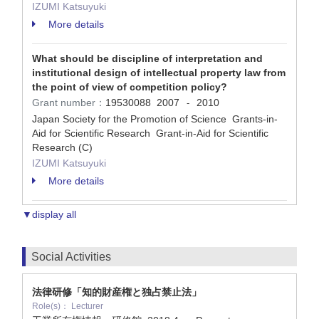
IZUMI Katsuyuki
More details
What should be discipline of interpretation and
institutional design of intellectual property law from
the point of view of competition policy?
Grant number：
19530088
2007
2010
-
Japan Society for the Promotion of Science Grants-in-
Aid for Scientific Research Grant-in-Aid for Scientific
Research (C)
IZUMI Katsuyuki
More details
▼display all
Social Activities
法律研修「知的財産権と独占禁止法」
Role(s)： Lecturer