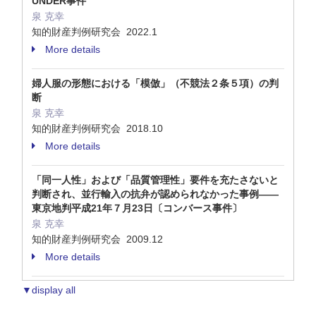
UNDER事件
泉 克幸
知的財産判例研究会 2022.1
More details
婦人服の形態における「模倣」（不競法２条５項）の判
断
泉 克幸
知的財産判例研究会 2018.10
More details
「同一人性」および「品質管理性」要件を充たさないと
判断され、並行輸入の抗弁が認められなかった事例――
東京地判平成21年７月23日〔コンバース事件〕
泉 克幸
知的財産判例研究会 2009.12
More details
▼display all