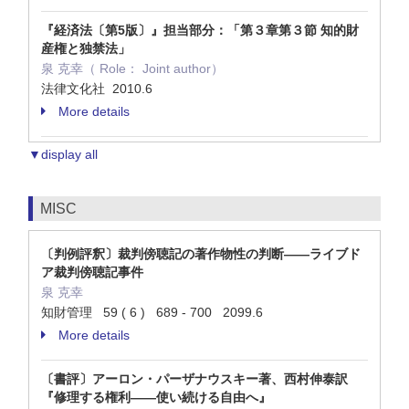
『経済法〔第5版〕』担当部分：「第３章第３節 知的財
産権と独禁法」
泉 克幸（ Role： Joint author）
法律文化社 2010.6
More details
▼display all
MISC
〔判例評釈〕裁判傍聴記の著作物性の判断――ライブド
ア裁判傍聴記事件
泉 克幸
知財管理 59 ( 6 ) 689 - 700 2099.6
More details
〔書評〕アーロン・パーザナウスキー著、西村伸泰訳
『修理する権利――使い続ける自由へ』