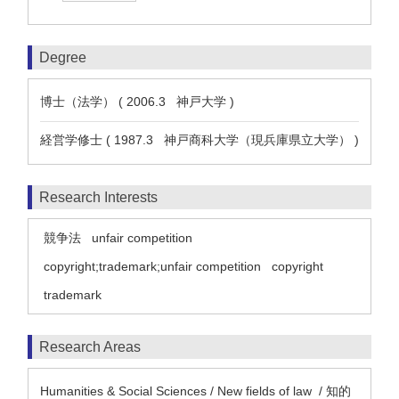
Degree
博士（法学） ( 2006.3 神戸大学 )
経営学修士 ( 1987.3 神戸商科大学（現兵庫県立大学） )
Research Interests
競争法
unfair competition
copyright;trademark;unfair competition
copyright
trademark
Research Areas
Humanities & Social Sciences / New fields of law / 知的