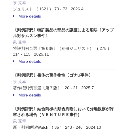
泉 克幸
ジュリスト ( 1621 ) 73 - 73 2026.4
More details
〔判例評釈〕特許製品の部品の譲渡による消尽〔アップ
ル対サムスン事件〕
泉 克幸
特許判例百選〔第６版〕（別冊ジュリスト） ( 275 )
114 - 115 2025.11
More details
〔判例評釈〕書体の著作物性〔ゴナU事件〕
泉 克幸
著作権判例百選〔第７版〕 20 - 21 2025.7
More details
〔判例評釈〕結合商標の類否判断において分離観察が許
容される場合（ＶＥＮＴＵＲＥ事件）
泉 克幸
新・判例解説Watch ( 35 ) 243 - 246 2024.10