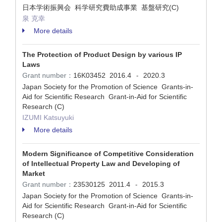
日本学術振興会 科学研究費助成事業 基盤研究(C)
泉 克幸
More details
The Protection of Product Design by various IP
Laws
Grant number：
16K03452
2016.4
2020.3
-
Japan Society for the Promotion of Science Grants-in-
Aid for Scientific Research Grant-in-Aid for Scientific
Research (C)
IZUMI Katsuyuki
More details
Modern Significance of Competitive Consideration
of Intellectual Property Law and Developing of
Market
Grant number：
23530125
2011.4
2015.3
-
Japan Society for the Promotion of Science Grants-in-
Aid for Scientific Research Grant-in-Aid for Scientific
Research (C)