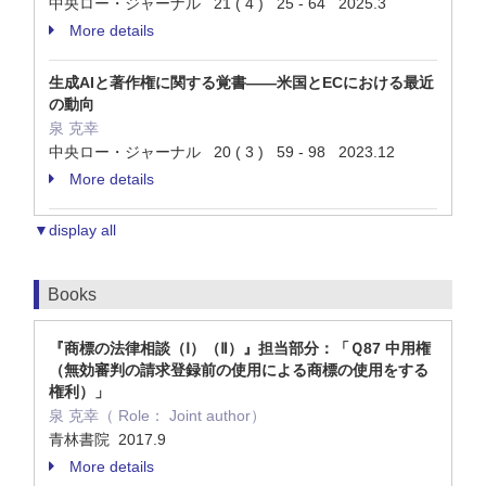
中央ロー・ジャーナル 21 ( 4 ) 25 - 64 2025.3
More details
生成AIと著作権に関する覚書――米国とECにおける最近
の動向
泉 克幸
中央ロー・ジャーナル 20 ( 3 ) 59 - 98 2023.12
More details
▼display all
Books
『商標の法律相談（Ⅰ）（Ⅱ）』担当部分：「Ｑ87 中用権
（無効審判の請求登録前の使用による商標の使用をする
権利）」
泉 克幸（ Role： Joint author）
青林書院 2017.9
More details