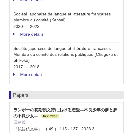
Société japonaise de langue et littérature françaises
Membre du comité (Kansai)
2020
2022
-
More details
Société japonaise de langue et littérature françaises
Membre du comité des relations publiques (Chugoku et
Shikoku)
2017
2018
-
More details
Papers
ランボーの初期韻文詩における恋愛―不良少年の夢と夢
の不良少女―
Reviewed
田島義士
『仏語仏文学』 ( 49 ) 115 - 137 2023.3