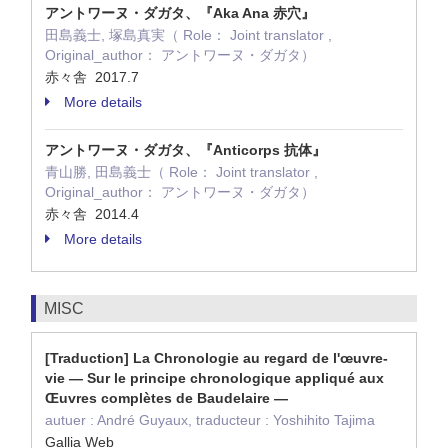
アントワーヌ・ダガタ、『Aka Ana 赤穴』
田島義士, 塚島真実（ Role： Joint translator ,
Original_author： アントワーヌ・ダガタ）
赤々舎 2017.7
More details
アントワーヌ・ダガタ、『Anticorps 抗体』
青山勝, 田島義士（ Role： Joint translator ,
Original_author： アントワーヌ・ダガタ）
赤々舎 2014.4
More details
MISC
[Traduction] La Chronologie au regard de l'œuvre-
vie ― Sur le principe chronologique appliqué aux
Œuvres complètes de Baudelaire ―
autuer : André Guyaux, traducteur : Yoshihito Tajima
Gallia Web