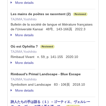
More details
Les mains de poètes se racontent (2)
Reviewed
TAJIMA,Yoshihito
Bulletin de la société de langue et littérature françaises
de l'Université Kansaï 48号、143-166頁 2022.3
More details
Où est Ophélia ?
Reviewed
TAJIMA,Yoshihito
Rimbaud Vivant n. 59, p. 141-155 2020.10
More details
Rimbaud's Primal Landscape - Blue Escape
TAJIMA,Yoshihito
Symbolism and Landscape 83 - 106頁 2018.10
More details
詩人たちの手は語る（１）－ゴーティエ、ヴェルレー