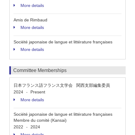
More details
Amis de Rimbaud
More details
Société japonaise de langue et littérature françaises
More details
Committee Memberships
日本フランス語フランス文学会 関西支部編集委員
2024
Present
-
More details
Société japonaise de langue et littérature françaises
Membre du comité (Kansai)
2022
2024
-
More details