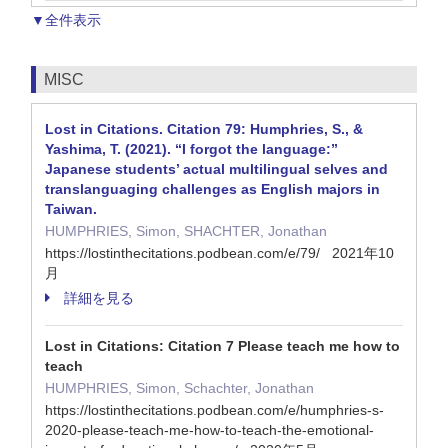
▼全件表示
MISC
Lost in Citations. Citation 79: Humphries, S., &
Yashima, T. (2021). “I forgot the language:”
Japanese students’ actual multilingual selves and
translanguaging challenges as English majors in
Taiwan.
HUMPHRIES, Simon, SHACHTER, Jonathan
https://lostinthecitations.podbean.com/e/79/ 2021年10
月
詳細を見る
Lost in Citations: Citation 7 Please teach me how to
teach
HUMPHRIES, Simon, Schachter, Jonathan
https://lostinthecitations.podbean.com/e/humphries-s-
2020-please-teach-me-how-to-teach-the-emotional-