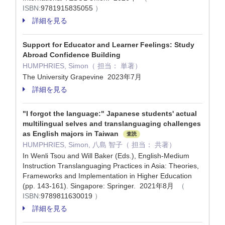
ISBN:
9781915835055
）
詳細を見る
Support for Educator and Learner Feelings: Study
Abroad Confidence Building
HUMPHRIES, Simon（ 担当： 単著）
The University Grapevine 2023年7月
詳細を見る
"I forgot the language:" Japanese students' actual
multilingual selves and translanguaging challenges
as English majors in Taiwan
査読
HUMPHRIES, Simon, 八島 智子（ 担当： 共著）
In Wenli Tsou and Will Baker (Eds.), English-Medium
Instruction Translanguaging Practices in Asia: Theories,
Frameworks and Implementation in Higher Education
(pp. 143-161). Singapore: Springer. 2021年8月
（
ISBN:
9789811630019
）
詳細を見る