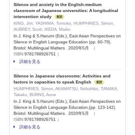
Silence and anxiety in the English-medium
classroom of Japanese universities: A longitudinal
intervention study
査読
KING, Jim, YASHIMA, Tomoko, HUMPHRIES, Simon,
AUBREY, Scott, IKEDA, Maiko
In J. King & S.Harumi (Eds.), East Asian Perspectives on
Silence in English Language Education (pp. 60-79).
Bristol: Multilingual Matters. 2020年5月
（
ISBN:
9781788926751
）
詳細を見る
Silence in Japanese classrooms: Activities and
factors in capacities to speak English
査読
HUMPHRIES, Simon, AKAMATSU, Nobuhiko, TANAKA,
Takako, BURNS, Anne
In J. King & S.Harumi (Eds.), East Asian Perspectives on
Silence in English Language Education,(pp. 123-142).
Bristol: Multilingual Matters. 2020年5月
（
ISBN:
9781788926751
）
詳細を見る