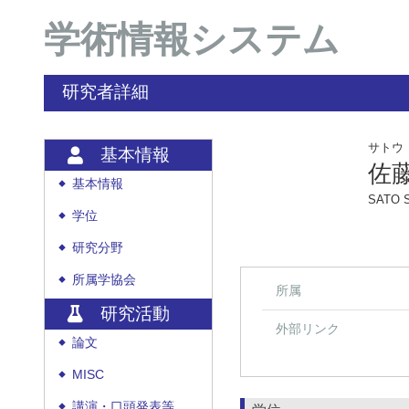
学術情報システム
研究者詳細
サトウ
基本情報
佐
基本情報
◆
SATO S
学位
◆
研究分野
◆
所属学協会
◆
所属
研究活動
外部リンク
論文
◆
MISC
◆
講演・口頭発表等
◆