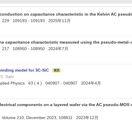
 conduction on capacitance characteristic in the Kelvin AC pse
nics 229 109193 - 109193 2025年11月
 the capacitance characteristic measured using the pseudo-met
nics 217 108950 - 108950 2024年7月
binding model for 3C-SiC
査読
 S. Sato
Applied Physics 63 ( 4 ) 040907 - 040907 2024年4月
 electrical components on a layered wafer via the AC pseudo-MO
ics Volume 210, December 2023, 108811 2023年12月