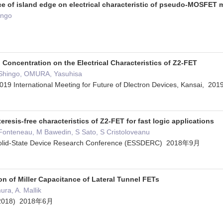
nce of island edge on electrical characteristic of pseudo-MOSFET
ingo
Concentration on the Electrical Characteristics of Z2-FET
Shingo, OMURA, Yasuhisa
2019 International Meeting for Future of Dlectron Devices, Kansai, 
eresis-free characteristics of Z2-FET for fast logic applications
 Fonteneau, M Bawedin, S Sato, S Cristoloveanu
Solid-State Device Research Conference (ESSDERC) 2018年9月
n of Miller Capacitance of Lateral Tunnel FETs
ura, A. Mallik
, 2018) 2018年6月