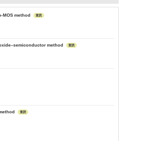
udo-MOS method
査読
al–oxide–semiconductor method
査読
S method
査読