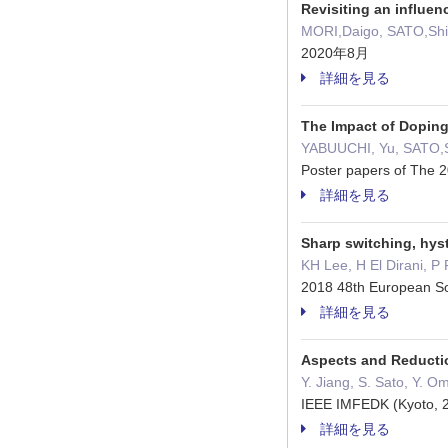
Revisiting an influe
MORI,Daigo, SATO,Sh
2020年8月
詳細を見る
The Impact of Doping 
YABUUCHI, Yu, SATO,
Poster papers of The 
詳細を見る
Sharp switching, hyst
KH Lee, H El Dirani, P
2018 48th European 
詳細を見る
Aspects and Reductio
Y. Jiang, S. Sato, Y. Om
IEEE IMFEDK (Kyoto
詳細を見る