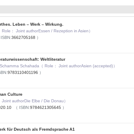
thes. Leben – Werk – Wirkung.
 Role： Joint authorEssen / Rezeption in Asien）
ISBN:
3662705168
）
raturwissenschaft: Weltliteratur
ó, Schamma Schahada（ Role： Joint authorAsien (accepted)）
SBN:
9783110401196
）
man Culture
 Joint authorDie Elbe / Die Donau）
2020.10
（ ISBN:
9784621305645
）
erk für Deutsch als Fremdsprache A1