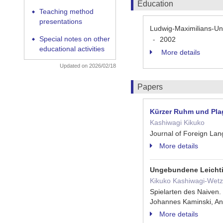
Education
Teaching method
◆
presentations
Ludwig-Maximilians-Uni
Special notes on other
2002
-
◆
educational activities
More details
Updated on 2026/02/18
Papers
Kürzer Ruhm und Plag
Kashiwagi Kikuko
Journal of Foreign La
More details
Ungebundene Leichtig
Kikuko Kashiwagi-Wetz
Spielarten des Naiven.
Johannes Kaminski, A
More details