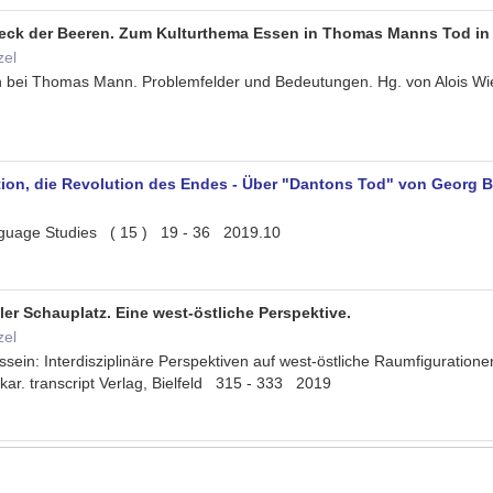
ieck der Beeren. Zum Kulturthema Essen in Thomas Manns Tod in
zel
 bei Thomas Mann. Problemfelder und Bedeutungen. Hg. von Alois W
ion, die Revolution des Endes - Über "Dantons Tod" von Georg 
nguage Studies ( 15 ) 19 - 36 2019.10
ller Schauplatz. Eine west-östliche Perspektive.
zel
in: Interdisziplinäre Perspektiven auf west-östliche Raumfiguration
ar. transcript Verlag, Bielfeld 315 - 333 2019