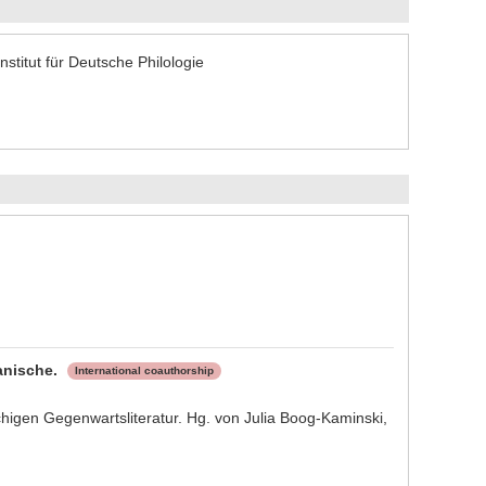
titut für Deutsche Philologie
anische.
International coauthorship
chigen Gegenwartsliteratur. Hg. von Julia Boog-Kaminski,