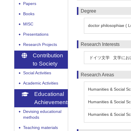
Papers
◆
Degree
Books
◆
MISC
◆
doctor philosophiae ( 
Presentations
◆
Research Interests
Research Projects
◆
Contribution
ドイツ文学
文学にお
to Society
Social Activities
◆
Research Areas
Academic Activities
◆
Humanities & Social Sc
Educational
Achievements
Humanities & Social Sci
Devising educational
◆
Humanities & Social Sci
methods
Teaching materials
◆