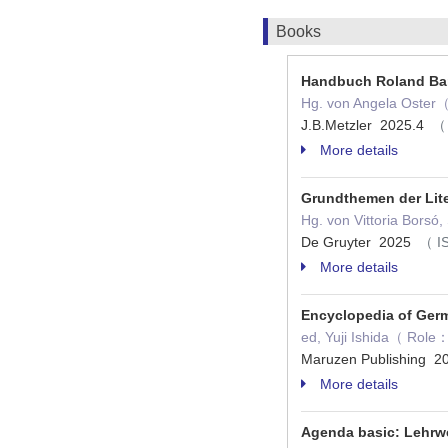
Books
Handbuch Roland Bar
Hg. von Angela Oster（
J.B.Metzler 2025.4
（ 
More details
Grundthemen der Lite
Hg. von Vittoria Bors
De Gruyter 2025
（ I
More details
Encyclopedia of Ger
ed, Yuji Ishida（ Role：
Maruzen Publishing 
More details
Agenda basic: Lehrw