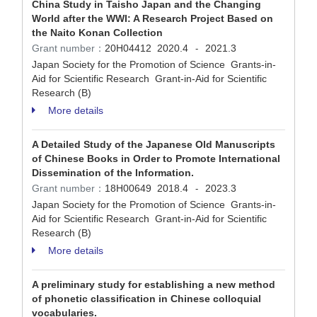
China Study in Taisho Japan and the Changing
World after the WWI: A Research Project Based on
the Naito Konan Collection
Grant number：
20H04412
2020.4
2021.3
-
Japan Society for the Promotion of Science Grants-in-
Aid for Scientific Research Grant-in-Aid for Scientific
Research (B)
More details
A Detailed Study of the Japanese Old Manuscripts
of Chinese Books in Order to Promote International
Dissemination of the Information.
Grant number：
18H00649
2018.4
2023.3
-
Japan Society for the Promotion of Science Grants-in-
Aid for Scientific Research Grant-in-Aid for Scientific
Research (B)
More details
A preliminary study for establishing a new method
of phonetic classification in Chinese colloquial
vocabularies.