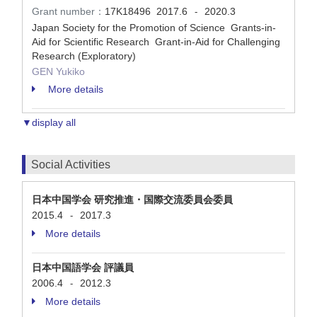
Grant number：
17K18496
2017.6
2020.3
-
Japan Society for the Promotion of Science Grants-in-
Aid for Scientific Research Grant-in-Aid for Challenging
Research (Exploratory)
GEN Yukiko
More details
▼display all
Social Activities
日本中国学会 研究推進・国際交流委員会委員
2015.4
2017.3
-
More details
日本中国語学会 評議員
2006.4
2012.3
-
More details