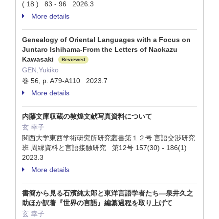
( 18 ) 83 - 96 2026.3
More details
Genealogy of Oriental Languages with a Focus on
Juntaro Ishihama-From the Letters of Naokazu
Kawasaki
Reviewed
GEN,Yukiko
巻 56, p. A79-A110 2023.7
More details
内藤文庫収蔵の敦煌文献写真資料について
玄 幸子
関西大学東西学術研究所研究叢書第１２号 言語交渉研究
班 周縁資料と言語接触研究 第12号 157(30) - 186(1)
2023.3
More details
書簡から見る石濱純太郎と東洋言語学者たち―泉井久之
助ほか訳著『世界の言語』編纂過程を取り上げて
玄 幸子