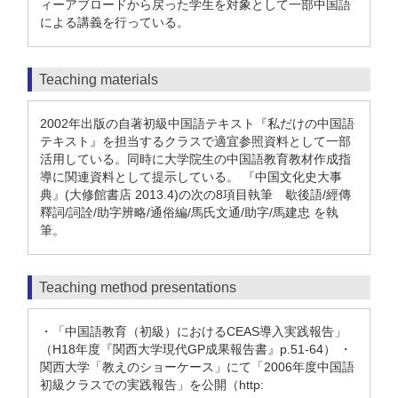
ィーアブロードから戻った学生を対象として一部中国語
による講義を行っている。
Teaching materials
2002年出版の自著初級中国語テキスト『私だけの中国語
テキスト』を担当するクラスで適宜参照資料として一部
活用している。同時に大学院生の中国語教育教材作成指
導に関連資料として提示している。 『中国文化史大事
典』(大修館書店 2013.4)の次の8項目執筆 歇後語/經傳
釋詞/詞詮/助字辨略/通俗編/馬氏文通/助字/馬建忠 を執
筆。
Teaching method presentations
・「中国語教育（初級）におけるCEAS導入実践報告」
（H18年度『関西大学現代GP成果報告書』p.51-64） ・
関西大学「教えのショーケース」にて「2006年度中国語
初級クラスでの実践報告」を公開（http: