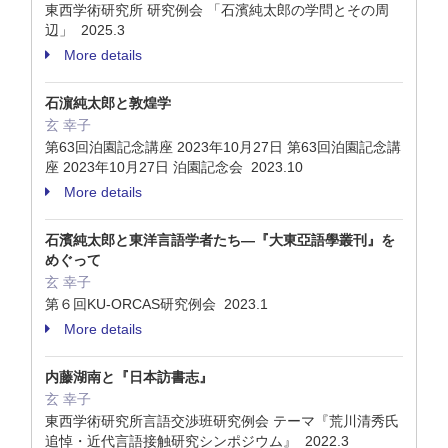
東西学術研究所 研究例会 「石濱純太郎の学問とその周
辺」 2025.3
More details
石濵純太郎と敦煌学
玄 幸子
第63回泊園記念講座 2023年10月27日 第63回泊園記念講
座 2023年10月27日 泊園記念会 2023.10
More details
石濱純太郎と東洋言語学者たち―『大東亞語學叢刊』を
めぐって
玄 幸子
第６回KU‐ORCAS研究例会 2023.1
More details
内藤湖南と『日本訪書志』
玄 幸子
東西学術研究所言語交渉班研究例会 テーマ『荒川清秀氏
追悼・近代言語接触研究シンポジウム』 2022.3