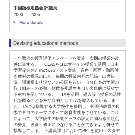
中国語検定協会 評議員
2003
2005
-
More details
Devising educational methods
・年数次の授業評価アンケートを実施、次期の授業の改
善に資する。 ・CEASをほぼすべての授業で活用：自主
学習促進のためのwebテスト実施、音声・画面・動画付
き教材の提示のほか、毎回の授業内容の記録、出席状
況・課題提出状況などの公開を行い、自分自身の学習の
取り組みへの姿勢、態度を受講生各自が客観的に反省す
る材料を示している。 ・TAを活用：導入該当授業の活性
化を図ることを主な目的としてTAを導入している。ま
た、TAには指導する大学院生を採用し、外国語教育の現
場で各自のテーマに沿って教育実践をさせている。これ
によって、大学院生の研究テーマの設定に関わる問題点
の発見、改善・修正につなげることができるよう併せて
指導している。 ・講義課目においてPPTを使用：スタデ