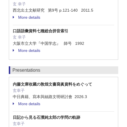
玄 幸子
西北出土文献研究 第9号 p.121-140 2011.5
More details
口語語彙資料七種総合拼音索引
玄 幸子
大阪市立大学『中国学志』 師号 1992
More details
Presentations
内藤文庫收藏の敦煌文書寫眞資料をめぐって
玄幸子
中日典籍、寫本與絲路文明研討會 2026.3
More details
日記から見る石濱純太郎の学問の軌跡
玄幸子