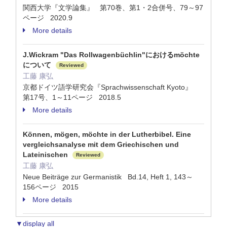
関西大学『文学論集』 第70巻、第1・2合併号、79～97
ページ 2020.9
More details
J.Wickram "Das Rollwagenbüchlin"におけるmöchte
について
Reviewed
工藤 康弘
京都ドイツ語学研究会『Sprachwissenschaft Kyoto』
第17号、1～11ページ 2018.5
More details
Können, mögen, möchte in der Lutherbibel. Eine
vergleichsanalyse mit dem Griechischen und
Lateinischen
Reviewed
工藤 康弘
Neue Beiträge zur Germanistik Bd.14, Heft 1, 143～
156ページ 2015
More details
▼display all