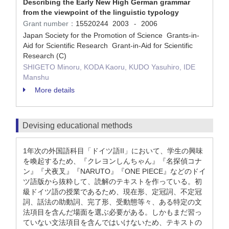
Describing the Early New High German grammar
from the viewpoint of the linguistic typology
Grant number：
15520244
2003
2006
-
Japan Society for the Promotion of Science Grants-in-
Aid for Scientific Research Grant-in-Aid for Scientific
Research (C)
SHIGETO Minoru, KODA Kaoru, KUDO Yasuhiro, IDE
Manshu
More details
Devising educational methods
1年次の外国語科目「ドイツ語II」において、学生の興味
を喚起するため、『クレヨンしんちゃん』『名探偵コナ
ン』『犬夜叉』『NARUTO』『ONE PIECE』などのドイ
ツ語版から抜粋して、読解のテキストを作っている。初
級ドイツ語の授業であるため、現在形、定冠詞、不定冠
詞、話法の助動詞、完了形、受動態等々、ある特定の文
法項目を含んだ場面を選ぶ必要がある。しかもまだ習っ
ていない文法項目を含んではいけないため、テキストの