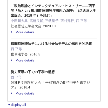
「政治理論とインテレクチュアル・ヒストリー――西平
等『法と力：戦 間期国際秩序思想の系譜』（名古屋大学
出版会、2018 年）を読む」
小田川大典, 高橋良輔, 三牧聖子, 西村邦行, 西 平等
社会思想史学会大会 2020.10
More details
戦間期国際法学における社会法モデルの思想史的意義
西 平等
世界法学会 2016.5
More details
勢力変動の下での平和の構想
西 平等
翰林科学院学術大会「‘平和’概念の期待地平と東アジ
ア」 2016.4
More details
▼display all