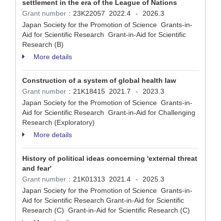
settlement in the era of the League of Nations
Grant number：
23K22057
2022.4
2026.3
-
Japan Society for the Promotion of Science Grants-in-
Aid for Scientific Research Grant-in-Aid for Scientific
Research (B)
More details
Construction of a system of global health law
Grant number：
21K18415
2021.7
2023.3
-
Japan Society for the Promotion of Science Grants-in-
Aid for Scientific Research Grant-in-Aid for Challenging
Research (Exploratory)
More details
History of political ideas concerning 'external threat
and fear'
Grant number：
21K01313
2021.4
2025.3
-
Japan Society for the Promotion of Science Grants-in-
Aid for Scientific Research Grant-in-Aid for Scientific
Research (C) Grant-in-Aid for Scientific Research (C)