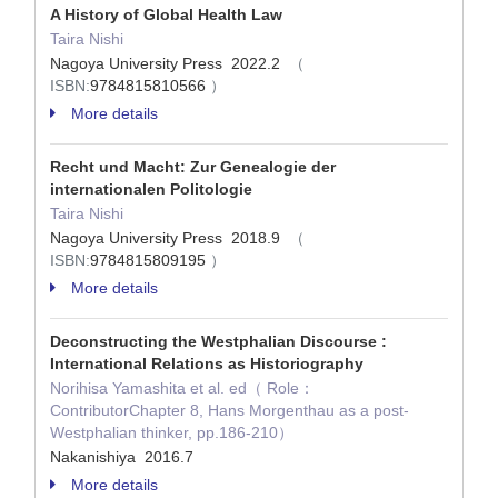
A History of Global Health Law
Taira Nishi
Nagoya University Press 2022.2
（
ISBN:
9784815810566
）
More details
Recht und Macht: Zur Genealogie der
internationalen Politologie
Taira Nishi
Nagoya University Press 2018.9
（
ISBN:
9784815809195
）
More details
Deconstructing the Westphalian Discourse :
International Relations as Historiography
Norihisa Yamashita et al. ed（ Role：
ContributorChapter 8, Hans Morgenthau as a post-
Westphalian thinker, pp.186-210）
Nakanishiya 2016.7
More details