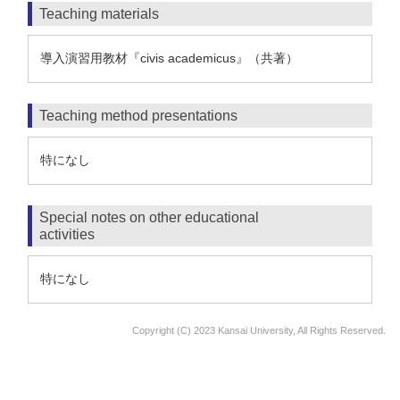
Teaching materials
導入演習用教材『civis academicus』（共著）
Teaching method presentations
特になし
Special notes on other educational
activities
特になし
Copyright (C) 2023 Kansai University, All Rights Reserved.