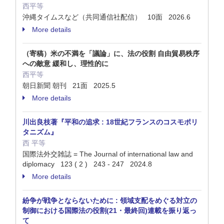
西平等
沖縄タイムスなど（共同通信社配信） 10面 2026.6
More details
（寄稿）米の不満を「議論」に、法の役割 自由貿易秩序
への敵意 緩和し、理性的に
西平等
朝日新聞 朝刊 21面 2025.5
More details
川出良枝著『平和の追求 : 18世紀フランスのコスモポリ
タニズム』
西 平等
国際法外交雑誌 = The Journal of international law and
diplomacy 123 ( 2 ) 243 - 247 2024.8
More details
紛争が戦争とならないために : 領域支配をめぐる対立の
制御における国際法の役割(21・最終回)連載を振り返っ
て