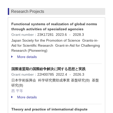
Research Projects
Functional systems of realization of global norms
through activities of specialized agencies
Grant number：
23K17281
2023.6
2028.3
-
Japan Society for the Promotion of Science Grants-in-
Aid for Scientific Research Grant-in-Aid for Challenging
Research (Pioneering)
More details
国際連盟期の国際紛争解決に関する思想と実践
Grant number：
22H00785
2022.4
2026.3
-
日本学術振興会 科学研究費助成事業 基盤研究(B) 基盤
研究(B)
西 平等
More details
Theory and practice of international dispute