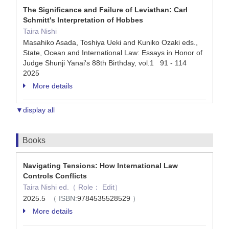
The Significance and Failure of Leviathan: Carl
Schmitt's Interpretation of Hobbes
Taira Nishi
Masahiko Asada, Toshiya Ueki and Kuniko Ozaki eds.,
State, Ocean and International Law: Essays in Honor of
Judge Shunji Yanai's 88th Birthday, vol.1 91 - 114
2025
More details
▼display all
Books
Navigating Tensions: How International Law
Controls Conflicts
Taira Nishi ed.（ Role： Edit）
2025.5
（ ISBN:
9784535528529
）
More details