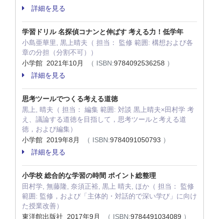
詳細を見る
学習ドリル 名探偵コナンと伸ばす 考える力！低学年
小島亜華里, 黒上晴夫（ 担当： 監修 範囲: 構想および各
章の分担（分割不可））
小学館 2021年10月
（ ISBN:
9784092536258
）
詳細を見る
思考ツールでつくる考える道徳
黒上, 晴夫（ 担当： 編集 範囲: 対談 黒上晴夫×田村学 考
え、議論する道徳を目指して，思考ツールと考える道
徳，および編集）
小学館 2019年8月
（ ISBN:
9784091050793
）
詳細を見る
小学校 総合的な学習の時間 ポイント総整理
田村学, 無藤隆, 奈須正裕, 黒上 晴夫, ほか（ 担当： 監修
範囲: 監修，および「主体的・対話的で深い学び」に向け
た授業改善）
東洋館出版社 2017年9月
（ ISBN:
9784491034089
）