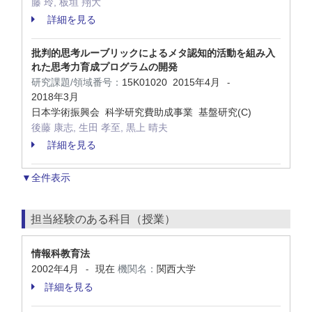
藤 玲, 板垣 翔大
詳細を見る
批判的思考ルーブリックによるメタ認知的活動を組み入
れた思考力育成プログラムの開発
研究課題/領域番号：
15K01020
2015年4月
-
2018年3月
日本学術振興会 科学研究費助成事業 基盤研究(C)
後藤 康志, 生田 孝至, 黒上 晴夫
詳細を見る
▼全件表示
担当経験のある科目（授業）
情報科教育法
2002年4月
現在
機関名：
関西大学
-
詳細を見る