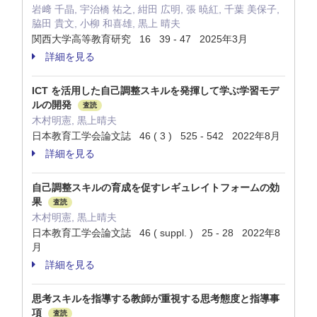
岩﨑 千晶, 宇治橋 祐之, 紺田 広明, 張 暁紅, 千葉 美保子,
脇田 貴文, 小柳 和喜雄, 黒上 晴夫
関西大学高等教育研究 16 39 - 47 2025年3月
詳細を見る
ICT を活用した自己調整スキルを発揮して学ぶ学習モデ
ルの開発
査読
木村明憲, 黒上晴夫
日本教育工学会論文誌 46 ( 3 ) 525 - 542 2022年8月
詳細を見る
自己調整スキルの育成を促すレギュレイトフォームの効
果
査読
木村明憲, 黒上晴夫
日本教育工学会論文誌 46 ( suppl. ) 25 - 28 2022年8
月
詳細を見る
思考スキルを指導する教師が重視する思考態度と指導事
項
査読