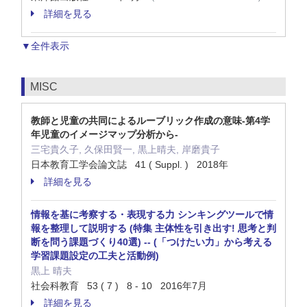
詳細を見る
▼全件表示
MISC
教師と児童の共同によるルーブリック作成の意味-第4学
年児童のイメージマップ分析から-
三宅貴久子, 久保田賢一, 黒上晴夫, 岸磨貴子
日本教育工学会論文誌 41 ( Suppl. ) 2018年
詳細を見る
情報を基に考察する・表現する力 シンキングツールで情
報を整理して説明する (特集 主体性を引き出す! 思考と判
断を問う課題づくり40選) -- (「つけたい力」から考える
学習課題設定の工夫と活動例)
黒上 晴夫
社会科教育 53 ( 7 ) 8 - 10 2016年7月
詳細を見る