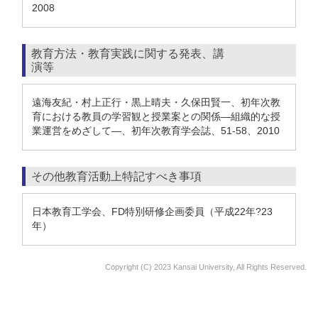
2008
教育方法・教育実践に関する発表、講
演等
遠海友紀・村上正行・黒上晴夫・久保田賢一、初年次教
育における教員の学習観と授業案との関係―組織的な授
業運営をめざして―、初年次教育学会誌、51-58、2010
その他教育活動上特記すべき事項
日本教育工学会、FD特別研修企画委員（平成22年?23
年）
Copyright (C) 2023 Kansai University, All Rights Reserved.