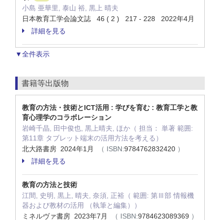
小島 亜華里, 泰山 裕, 黒上 晴夫
日本教育工学会論文誌 46 ( 2 ) 217 - 228 2022年4月
詳細を見る
▼全件表示
書籍等出版物
教育の方法・技術とICT活用 : 学びを育む : 教育工学と教
育心理学のコラボレーション
岩崎千晶, 田中俊也, 黒上晴夫, ほか（ 担当： 単著 範囲:
第11章 タブレット端末の活用方法を考える）
北大路書房 2024年1月
（ ISBN:
9784762832420
）
詳細を見る
教育の方法と技術
江間, 史明, 黒上, 晴夫, 奈須, 正裕（ 範囲: 第Ⅲ部 情報機
器および教材の活用 （執筆と編集））
ミネルヴァ書房 2023年7月
（ ISBN:
9784623089369
）