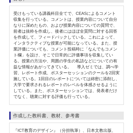
受けもっている講義科目全てで、CEASによるコメント
収集を行っている。コメントは、授業内容について自分
なりに深めたもの、および授業内容についての質問で、
前者は抜粋を作成し、後者にはほぼ全質問に対する回答
を作成して、フィードバックしている。これによって、
インタラクティブな授業が可能になっている。また、授
業評価についても、コメント投稿時に「なんでもコメン
ト欄」を設け、そこで日常的に評価事項を収集してい
る。授業の方法や、周囲の学生の私語などについての有
益な情報があがってきている。 導入ゼミでは、調べ学
習、レポート作成、ポスターセッションのクールを2回実
施している。1回目のレポートについては綿密に添削し、
大学で要求されるレポートのレベルを体感させるように
している。また、ポスターセッションでは、発表者だけ
でなく、聴衆に対する評価も行っている。
作成した教科書、教材、参考書
『ICT教育のデザイン』（分担執筆）、日本文教出版、