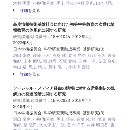
木村 明憲, 小柳 和喜雄, 黒上 晴夫, 中村 浩也, 山本 朋弘
詳細を見る
高度情報技術基盤社会に向けた初等中等教育の次世代情
報教育の体系化に関する研究
研究課題/領域番号：
18H01045
2018年4月
-
2022年3月
日本学術振興会 科学研究費助成事業 基盤研究(B)
堀田 龍也, 佐藤 正寿, 高橋 純, 渡邉 光浩, 板垣 翔大, 佐藤
和紀, 山本 朋弘, 槇 誠司, 石塚 丈晴, 三井 一希, 柴田 隆史,
泰山 裕, 黒上 晴夫, 野中 陽一, 小柳 和喜雄
詳細を見る
ソーシャル・メディア経由の情報に対する児童生徒の読
解力の発達段階に関する研究
研究課題/領域番号：
15H02923
2015年4月
-
2018年3月
日本学術振興会 科学研究費助成事業 基盤研究(B)
堀田 龍也, 小柳 和喜雄, 黒上 晴夫, 高橋 純, 叶 少瑜, 佐藤
和紀, 槇 誠司, 大久保 紀一朗, 登本 洋子, 村井 明日香, 齋