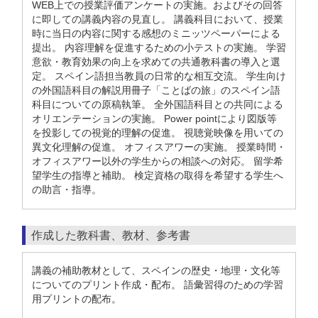
WEB上での授業評価アンケートの実施。およびその回答
に即しての講義内容の見直し。 講義科目において、授業
時に当日の内容に関する感想のミニッツペーパーによる
提出。 内容理解を促進するための小テストの実施。 学習
意欲・教育効果の向上を求めての共通教科書の導入と選
定。 スペイン語担当教員の日常的な相互交流。 学生向け
の外国語科目の解説用冊子「ことばの旅」のスペイン語
科目についての原稿執筆。 全外国語科目との共同による
オリエンテーションの実施。 Power pointにより図版等
を投影しての視覚的理解の促進。 視聴覚映像を用いての
異文化理解の促進。 オフィスアワーの実施。 授業時間・
オフィスアワー以外の学生からの相談への対応。 留学希
望学生の指導と補助。 検定資格の取得を希望する学生へ
の助言・指導。
作成した教科書、教材、参考書
講義の補助教材として、スペインの歴史・地理・文化等
についてのプリント作成・配布。 語彙習得のための学習
用プリントの配布。