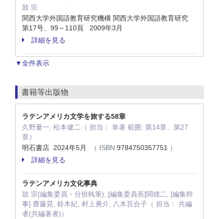
鼓 宗
関西大学外国語教育研究機構 関西大学外国語教育研究
第17号、99～110頁 2009年3月
詳細を見る
▼全件表示
書籍等出版物
ラテンアメリカ文学を旅する58章
久野量一, 松本健二（ 担当： 単著 範囲: 第14章、第27
章）
明石書店 2024年5月
（ ISBN:
9784750357751
）
詳細を見る
ラテンアメリカ文化事典
鼓 宗(編集委員・分担執筆), [編集委員長]関雄二, [編集幹
事] 齋藤晃, 鈴木紀, 村上勇介, 八木百合子（ 担当： 共編
者(共編著者)）