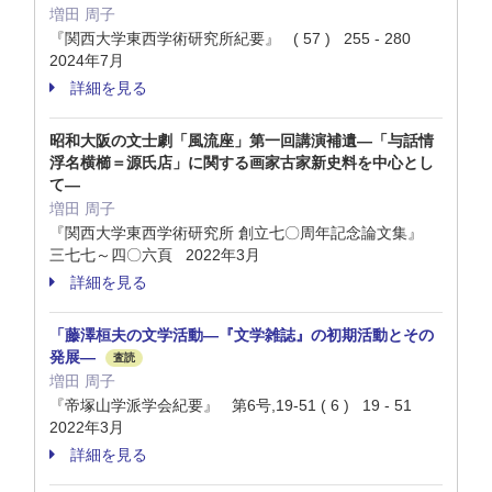
増田 周子
『関西大学東西学術研究所紀要』 ( 57 ) 255 - 280
2024年7月
詳細を見る
昭和大阪の文士劇「風流座」第一回講演補遺―「与話情
浮名横櫛＝源氏店」に関する画家古家新史料を中心とし
て―
増田 周子
『関西大学東西学術研究所 創立七〇周年記念論文集』
三七七～四〇六頁 2022年3月
詳細を見る
「藤澤桓夫の文学活動―『文学雑誌』の初期活動とその
発展―
査読
増田 周子
『帝塚山学派学会紀要』 第6号,19-51 ( 6 ) 19 - 51
2022年3月
詳細を見る