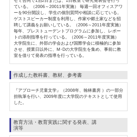
ゼミ合同で1泊2日または、1日教室で研究発表会を行っ
ている。（2006～20011年実施） 毎週一回オフィスアワ
ーを90分開設し、学生の個別質問や相談に応じている。
ゲストスピーカー制度を利用し、作家や郷土家などを招
聘して講義をお願いしている。（2006～2011年度実施）
毎年、プレストューデントプログラムに参加し、レポー
トの添削指導を行っている。（2006～2011年度実施）
大学院生に、外部の学会および国際学会に積極的に参加
させ、授業日以外に、M･Dの大学院生を集め、事前に教
室を借りて発表の指導を行っている。
作成した教科書、教材、参考書
『アプローチ児童文学』（2008年、翰林書房 ）の一部分
担執筆を行い、2009年度に大学院のテキストとして使用
した。
教育方法・教育実践に関する発表、講
演等