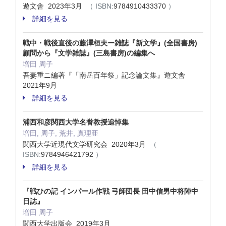
遊文舎 2023年3月
（ ISBN:
9784910433370
）
詳細を見る
戦中・戦後直後の藤澤桓夫ー雑誌『新文学』(全国書房)
顧問から『文学雑誌』(三島書房)の編集へ
増田 周子
吾妻重ニ編著『「南岳百年祭」記念論文集』遊文舎
2021年9月
詳細を見る
浦西和彦関西大学名誉教授追悼集
増田, 周子, 荒井, 真理亜
関西大学近現代文学研究会 2020年3月
（
ISBN:
9784946421792
）
詳細を見る
『戦ひの記 インパール作戦 弓師団長 田中信男中将陣中
日誌』
増田 周子
関西大学出版会 2019年3月