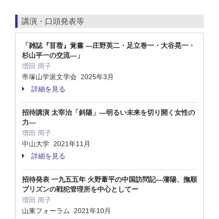
講演・口頭発表等
「雑誌『苜蓿』覚書 ―庄野英二・足立巻一・大谷晃一・
杉山平一の交流―」
増田 周子
帝塚山学派文学会 2025年3月
詳細を見る
招待講演 太宰治「斜陽」―明るい未来を切り開く女性の
力―
増田 周子
中山大学 2021年11月
詳細を見る
招待発表 一九五五年 火野葦平の中国訪問記―瀋陽、撫順
プリズンの戦犯管理所を中心としてー
増田 周子
山東フォーラム 2021年10月