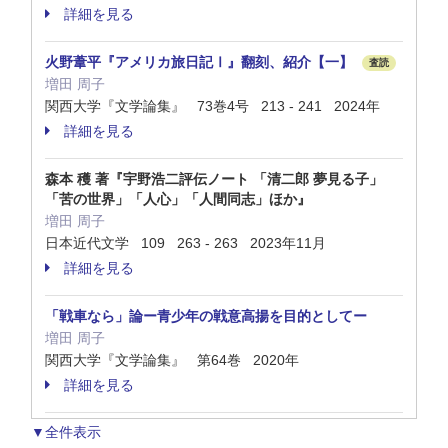
詳細を見る
火野葦平『アメリカ旅日記Ⅰ』翻刻、紹介【一】
査読
増田 周子
関西大学『文学論集』 73巻4号 213 - 241 2024年
詳細を見る
森本 穫 著『宇野浩二評伝ノート 「清二郎 夢見る子」
「苦の世界」「人心」「人間同志」ほか』
増田 周子
日本近代文学 109 263 - 263 2023年11月
詳細を見る
「戦車なら」論ー青少年の戦意高揚を目的としてー
増田 周子
関西大学『文学論集』 第64巻 2020年
詳細を見る
▼全件表示