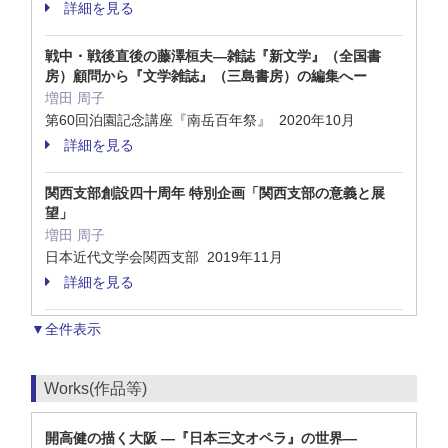
詳細を見る
戦中・戦後直後の藤澤桓夫―雑誌『新文学』（全国書
房）顧問から『文学雑誌』（三島書房）の編集へー
増田 周子
第60回泊園記念講座『南岳百年祭』 2020年10月
詳細を見る
関西支部創設四十周年 特別企画「関西支部の意義と展
望」
増田 周子
日本近代文学会関西支部 2019年11月
詳細を見る
▼全件表示
Works(作品等)
開高健の描く大阪 ―『日本三文オペラ』の世界―