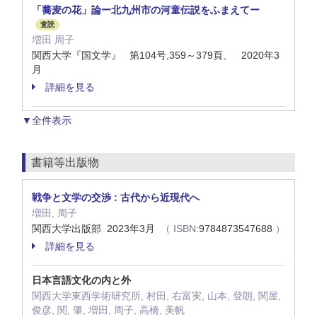
「蕎麦の花」論ー北九州市の河童伝説をふまえてー
査読
増田 周子
関西大学『国文学』 第104号,359～379頁、 2020年3
月
詳細を見る
▼全件表示
書籍等出版物
戦争と文学の交渉 : 古代から近現代へ
増田, 周子
関西大学出版部 2023年3月
（ ISBN:
9784873547688
）
詳細を見る
日本言語文化の内と外
関西大学東西学術研究所, 村田, 右富実, 山本, 登朗, 関屋,
俊彦, 関, 肇, 増田, 周子, 高橋, 美帆