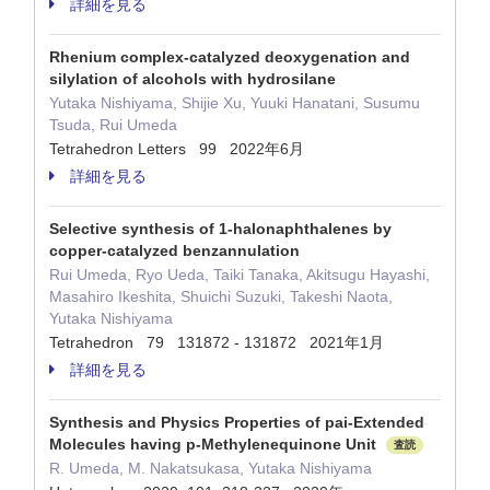
詳細を見る
Rhenium complex-catalyzed deoxygenation and
silylation of alcohols with hydrosilane
Yutaka Nishiyama, Shijie Xu, Yuuki Hanatani, Susumu
Tsuda, Rui Umeda
Tetrahedron Letters 99 2022年6月
詳細を見る
Selective synthesis of 1-halonaphthalenes by
copper-catalyzed benzannulation
Rui Umeda, Ryo Ueda, Taiki Tanaka, Akitsugu Hayashi,
Masahiro Ikeshita, Shuichi Suzuki, Takeshi Naota,
Yutaka Nishiyama
Tetrahedron 79 131872 - 131872 2021年1月
詳細を見る
Synthesis and Physics Properties of pai-Extended
Molecules having p-Methylenequinone Unit
査読
R. Umeda, M. Nakatsukasa, Yutaka Nishiyama