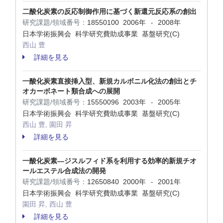
二酸化炭素の反応制御作用に基づく新還元反応系の創出
研究課題/領域番号：
18550100
2006年
2008年
-
日本学術振興会 科学研究費助成事業 基盤研究(C)
西山 豊
詳細を見る
一酸化炭素直接挿入型、新規カルボニル化法の創出とチ
オカーボネート類合成への展開
研究課題/領域番号：
15550096
2003年
2005年
-
日本学術振興会 科学研究費助成事業 基盤研究(C)
西山 豊, 園田 昇
詳細を見る
一酸化炭素―ジスルフィド系を利用する効率的新規チオ
ールエステル合成法の開発
研究課題/領域番号：
12650840
2000年
2001年
-
日本学術振興会 科学研究費助成事業 基盤研究(C)
園田 昇, 西山 豊
詳細を見る