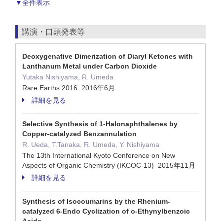
▼全件表示
講演・口頭発表等
Deoxygenative Dimerization of Diaryl Ketones with
Lanthanum Metal under Carbon Dioxide
Yutaka Nishiyama, R. Umeda
Rare Earths 2016 2016年6月
詳細を見る
Selective Synthesis of 1-Halonaphthalenes by
Copper-catalyzed Benzannulation
R. Ueda, T.Tanaka, R. Umeda, Y. Nishiyama
The 13th International Kyoto Conference on New
Aspects of Organic Chemistry (IKCOC-13) 2015年11月
詳細を見る
Synthesis of Isocoumarins by the Rhenium-
catalyzed 6-Endo Cyclization of o-Ethynylbenzoic