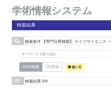
学術情報システム
検索結果
検索条件
【専門分野検索】 ライフサイエンス ＞
AND検索
OR検索
使い方
検索結果
0件