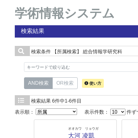
学術情報システム
検索結果
検索条件
【所属検索】 総合情報学研究科
AND検索
OR検索
使い方
検索結果
6件中1-6件目
表示順：
表示件数：
件ず
オオカワ リョウガ
大河 凌凱