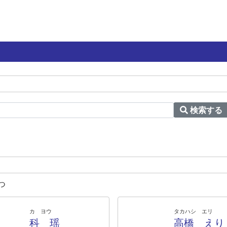
検索する
つ
カ ヨウ
タカハシ エリ
科 瑶
高橋 えり