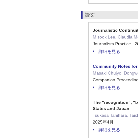
論文
Journalistic Continui
Misook Lee, Claudia M
Journalism Practice
詳細を見る
Community Notes for 
Masaki Chujyo, Dongwoo
Companion Proceedin
詳細を見る
The "recognition", "b
States and Japan
Tsukasa Tanihara, Tai
2025年4月
詳細を見る