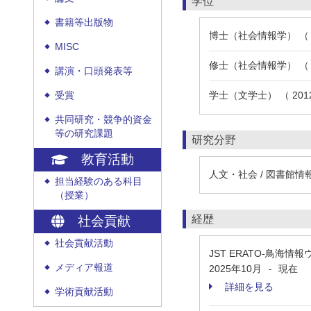
学位
書籍等出版物
◆
博士（社会情報学） （ 
MISC
◆
修士（社会情報学） （ 
講演・口頭発表等
◆
学士（文学士） （ 20
受賞
◆
共同研究・競争的資金
◆
等の研究課題
研究分野
教育活動
人文・社会 / 図書館情
担当経験のある科目
◆
（授業）
経歴
社会貢献
社会貢献活動
◆
JST ERATO-鳥海
メディア報道
2025年10月
現在
-
◆
詳細を見る
学術貢献活動
◆