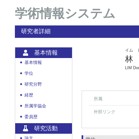
学術情報システム
研究者詳細
イム 
基本情報
林
基本情報
◆
LIM Do
学位
◆
研究分野
◆
経歴
◆
所属
所属学協会
◆
外部リンク
委員歴
◆
研究活動
論文
◆