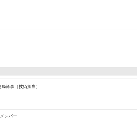
務局幹事（技術担当）
 メンバー