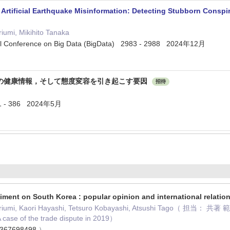
 Artificial Earthquake Misinformation: Detecting Stubborn Conspi
iumi, Mikihito Tanaka
nal Conference on Big Data (BigData) 2983 - 2988 2024年12月
の健康情報，そして態度変容を引き起こす要因
招待
 - 386 2024年5月
iment on South Korea : popular opinion and international relatio
riumi, Kaori Hayashi, Tetsuro Kobayashi, Atsushi Tago（ 担当： 共著 範囲:
A case of the trade dispute in 2019）
367698498
）