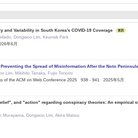
ty and Variability in South Korea’s COVID-19 Coverage
査読
ellado, Dongwoo Lim, Keunsik Park
 2026年6月
Preventing the Spread of Misinformation After the Noto Peninsul
 Lim, Mikihito Tanaka, Fujio Toriumi
gs of the ACM on Web Conference 2025 938 - 941 2025年5月
elief", and "action" regarding conspiracy theories: An empirical 
ch Murayama, Dongwoo Lim, Akira Matsui