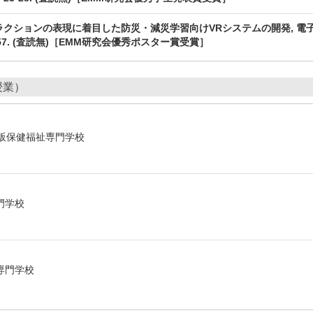
ンタラクションの表現に着目した防災・減災学習向けVRシステムの開発, 電子情報通信
. 54-57. (査読無)［EMM研究会優秀ポスター賞受賞］
授業）
阪保健福祉専門学校
門学校
専門学校