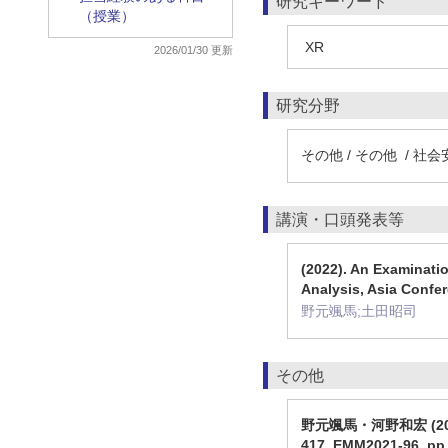
研究キーワード
（授業）
XR
2026/01/30 更新
研究分野
その他 / その他 / 社
講演・口頭発表等
(2022). An Examinatio
Analysis, Asia Confe
野元颯馬;土田昭司
その他
野元颯馬・河野和宏 (2
417, EMM2021-96