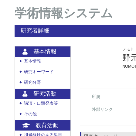
学術情報システム
研究者詳細
ノモト
基本情報
野
基本情報
◆
NOMOT
研究キーワード
◆
研究分野
◆
研究活動
所属
講演・口頭発表等
◆
外部リンク
その他
◆
教育活動
担当経験のある科目
◆