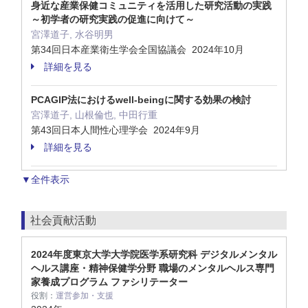
身近な産業保健コミュニティを活用した研究活動の実践
～初学者の研究実践の促進に向けて～
宮澤道子, 水谷明男
第34回日本産業衛生学会全国協議会 2024年10月
詳細を見る
PCAGIP法におけるwell-beingに関する効果の検討
宮澤道子, 山根倫也, 中田行重
第43回日本人間性心理学会 2024年9月
詳細を見る
▼全件表示
社会貢献活動
2024年度東京大学大学院医学系研究科 デジタルメンタル
ヘルス講座・精神保健学分野 職場のメンタルヘルス専門
家養成プログラム ファシリテーター
役割：
運営参加・支援