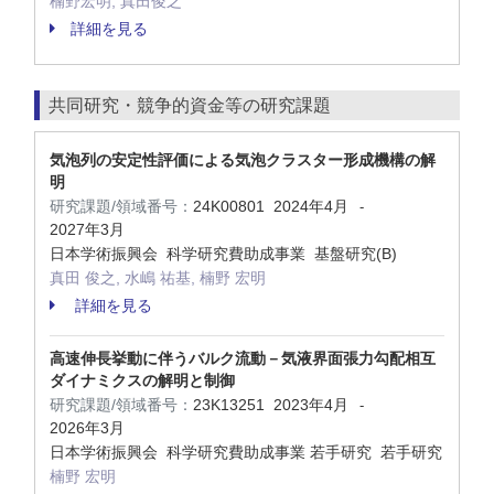
楠野宏明, 真田俊之
詳細を見る
共同研究・競争的資金等の研究課題
気泡列の安定性評価による気泡クラスター形成機構の解
明
研究課題/領域番号：
24K00801
2024年4月
-
2027年3月
日本学術振興会 科学研究費助成事業 基盤研究(B)
真田 俊之, 水嶋 祐基, 楠野 宏明
詳細を見る
高速伸長挙動に伴うバルク流動－気液界面張力勾配相互
ダイナミクスの解明と制御
研究課題/領域番号：
23K13251
2023年4月
-
2026年3月
日本学術振興会 科学研究費助成事業 若手研究 若手研究
楠野 宏明