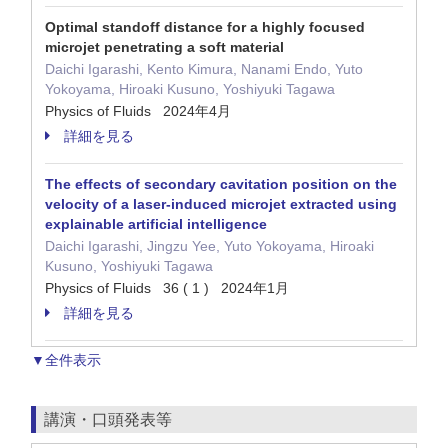
Optimal standoff distance for a highly focused
microjet penetrating a soft material
Daichi Igarashi, Kento Kimura, Nanami Endo, Yuto
Yokoyama, Hiroaki Kusuno, Yoshiyuki Tagawa
Physics of Fluids 2024年4月
詳細を見る
The effects of secondary cavitation position on the
velocity of a laser-induced microjet extracted using
explainable artificial intelligence
Daichi Igarashi, Jingzu Yee, Yuto Yokoyama, Hiroaki
Kusuno, Yoshiyuki Tagawa
Physics of Fluids 36 ( 1 ) 2024年1月
詳細を見る
▼全件表示
講演・口頭発表等