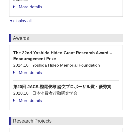
More details
▼display all
Awards
The 22nd Yoshida Hideo Grant Research Award –
Encouragement Prize
2024.10 Yoshida Hideo Memorial Foundation
More details
第20回 JACS-樫尾俊雄 論文プロポーザル賞・優秀賞
2020.10 日本消費者行動研究学会
More details
Research Projects