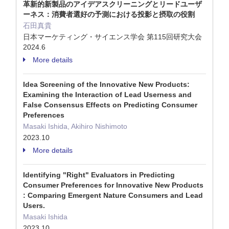
革新的新製品のアイデアスクリーニングとリードユーザ
ーネス：消費者選好の予測における投影と摂取の役割
石田真貴
日本マーケティング・サイエンス学会 第115回研究大会
2024.6
More details
Idea Screening of the Innovative New Products:
Examining the Interaction of Lead Userness and
False Consensus Effects on Predicting Consumer
Preferences
Masaki Ishida, Akihiro Nishimoto
2023.10
More details
Identifying "Right" Evaluators in Predicting
Consumer Preferences for Innovative New Products
: Comparing Emergent Nature Consumers and Lead
Users.
Masaki Ishida
2023.10