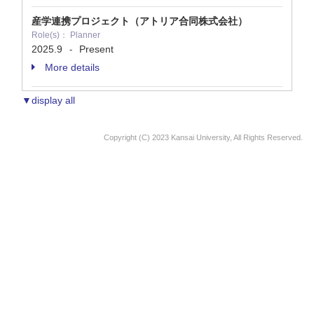
産学連携プロジェクト（アトリア合同株式会社）
Role(s)： Planner
2025.9
Present
-
More details
▼display all
Copyright (C) 2023 Kansai University, All Rights Reserved.