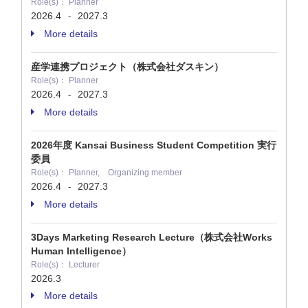
Role(s)： Planner
2026.4
2027.3
-
More details
産学連携プロジェクト（株式会社ダスキン）
Role(s)： Planner
2026.4
2027.3
-
More details
2026年度 Kansai Business Student Competition 実行
委員
Role(s)： Planner, Organizing member
2026.4
2027.3
-
More details
3Days Marketing Research Lecture（株式会社Works
Human Intelligence）
Role(s)： Lecturer
2026.3
More details