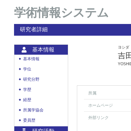
学術情報システム
研究者詳細
ヨシダ
基本情報
吉
基本情報
◆
YOSHID
学位
◆
研究分野
◆
学歴
◆
所属
経歴
◆
ホームページ
所属学協会
◆
外部リンク
委員歴
◆