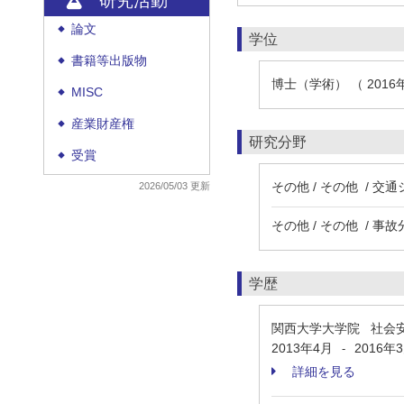
研究活動
論文
◆
学位
書籍等出版物
◆
博士（学術） （ 2016
MISC
◆
産業財産権
◆
研究分野
受賞
◆
その他 / その他 / 
2026/05/03 更新
その他 / その他 / 事故
学歴
関西大学大学院 社会
2013年4月
2016年
-
詳細を見る