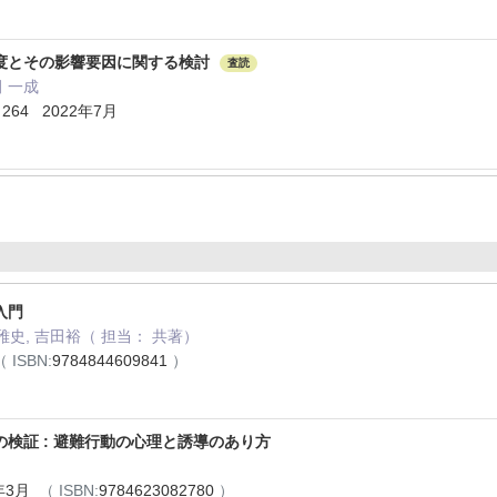
度とその影響要因に関する検討
査読
田 一成
- 264 2022年7月
入門
雅史, 吉田裕（ 担当： 共著）
（ ISBN:
9784844609841
）
検証 : 避難行動の心理と誘導のあり方
年3月
（ ISBN:
9784623082780
）