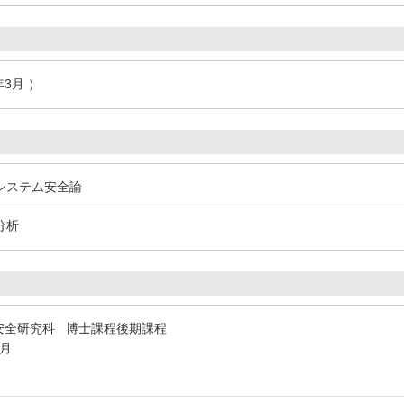
年3月 ）
交通システム安全論
分析
安全研究科 博士課程後期課程
3月