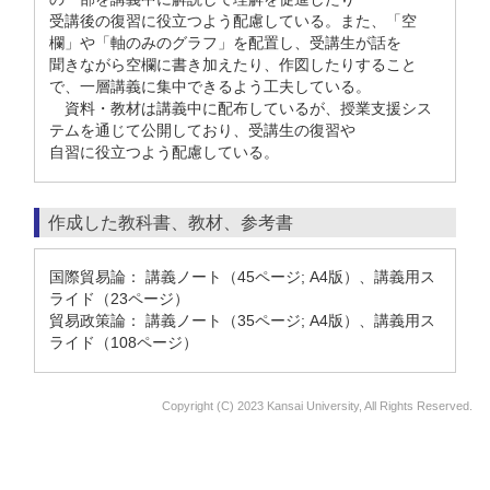
受講後の復習に役立つよう配慮している。また、「空
欄」や「軸のみのグラフ」を配置し、受講生が話を
聞きながら空欄に書き加えたり、作図したりすること
で、一層講義に集中できるよう工夫している。
資料・教材は講義中に配布しているが、授業支援シス
テムを通じて公開しており、受講生の復習や
自習に役立つよう配慮している。
作成した教科書、教材、参考書
国際貿易論： 講義ノート（45ページ; A4版）、講義用ス
ライド（23ページ）
貿易政策論： 講義ノート（35ページ; A4版）、講義用ス
ライド（108ページ）
Copyright (C) 2023 Kansai University, All Rights Reserved.