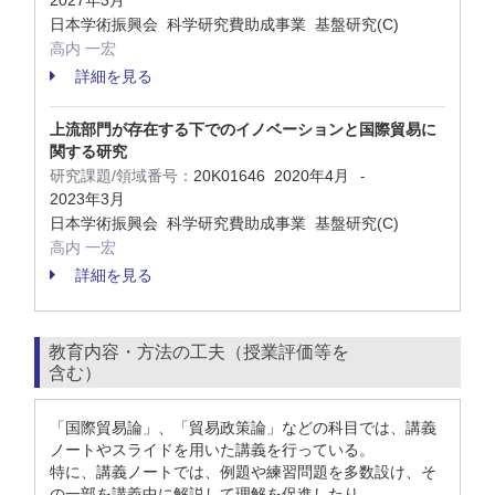
2027年3月
日本学術振興会 科学研究費助成事業 基盤研究(C)
高内 一宏
詳細を見る
上流部門が存在する下でのイノベーションと国際貿易に
関する研究
研究課題/領域番号：
20K01646
2020年4月
-
2023年3月
日本学術振興会 科学研究費助成事業 基盤研究(C)
高内 一宏
詳細を見る
教育内容・方法の工夫（授業評価等を
含む）
「国際貿易論」、「貿易政策論」などの科目では、講義
ノートやスライドを用いた講義を行っている。
特に、講義ノートでは、例題や練習問題を多数設け、そ
の一部を講義中に解説して理解を促進したり