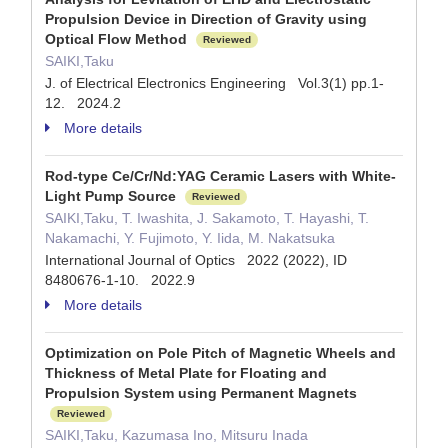
Propulsion Device in Direction of Gravity using
Optical Flow Method
Reviewed
SAIKI,Taku
J. of Electrical Electronics Engineering Vol.3(1) pp.1-
12. 2024.2
More details
Rod-type Ce/Cr/Nd:YAG Ceramic Lasers with White-
Light Pump Source
Reviewed
SAIKI,Taku, T. Iwashita, J. Sakamoto, T. Hayashi, T.
Nakamachi, Y. Fujimoto, Y. Iida, M. Nakatsuka
International Journal of Optics 2022 (2022), ID
8480676-1-10. 2022.9
More details
Optimization on Pole Pitch of Magnetic Wheels and
Thickness of Metal Plate for Floating and
Propulsion System using Permanent Magnets
Reviewed
SAIKI,Taku, Kazumasa Ino, Mitsuru Inada