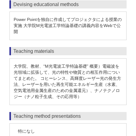
Devising educational methods
Power Pointを独自に作成してプロジェクタによる授業の
実施 大学院M光電波工学特論基礎の講義内容をWebで公
開
Teaching materials
大学院、教材、“M光電波工学特論基礎” 概要）電磁波を
光領域に拡張して、光の特性や物質との相互作用につい
てまとめた。 コヒーレンス、高輝度レーザー光の発生方
法、レーザーを用いた再生可能エネルギー生産（水素、
空気電池用金属生産のための金属還元）、ナノテクノロ
ジー（ナノ粒子生成、その応用等）
Teaching method presentations
特になし