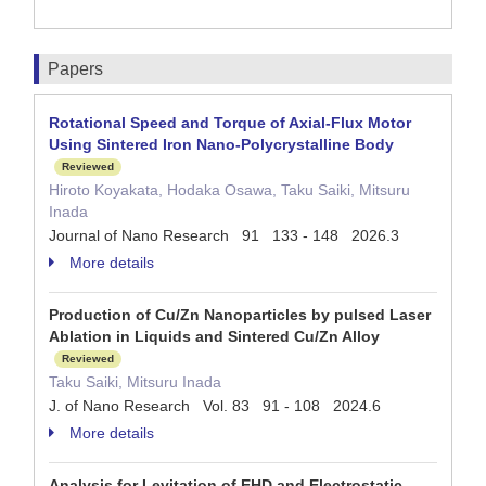
Papers
Rotational Speed and Torque of Axial-Flux Motor
Using Sintered Iron Nano-Polycrystalline Body
Reviewed
Hiroto Koyakata, Hodaka Osawa, Taku Saiki, Mitsuru
Inada
Journal of Nano Research 91 133 - 148 2026.3
More details
Production of Cu/Zn Nanoparticles by pulsed Laser
Ablation in Liquids and Sintered Cu/Zn Alloy
Reviewed
Taku Saiki, Mitsuru Inada
J. of Nano Research Vol. 83 91 - 108 2024.6
More details
Analysis for Levitation of EHD and Electrostatic