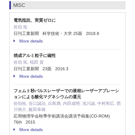
MISC
電気抵抗、実質ゼロに
佐伯 拓
日刊工業新聞 科学技術・大学 25面 2018.8
More details
焼成アルミ粒子に磁性
佐伯 拓, 稲田 貢
日刊工業新聞 23面 2016.3
More details
フェムト秒パルスレーザーでの液相レーザーアブレーシ
ョンによる酸化マグネシウムの還元
佐伯拓, 谷口誠治, 出島満, 内田成明, 浅川誠, 中村和広, 西
川侑介, 飯田幸雄
応用物理学会秋季学術講演会講演予稿集(CD-ROM)
76th 2015
More details