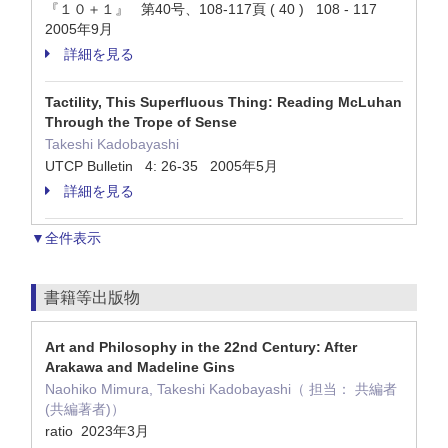
『１０＋１』 第40号、108-117頁 ( 40 ) 108 - 117
2005年9月
詳細を見る
Tactility, This Superfluous Thing: Reading McLuhan
Through the Trope of Sense
Takeshi Kadobayashi
UTCP Bulletin 4: 26-35 2005年5月
詳細を見る
▼全件表示
書籍等出版物
Art and Philosophy in the 22nd Century: After
Arakawa and Madeline Gins
Naohiko Mimura, Takeshi Kadobayashi（ 担当： 共編者
(共編著者)）
ratio 2023年3月