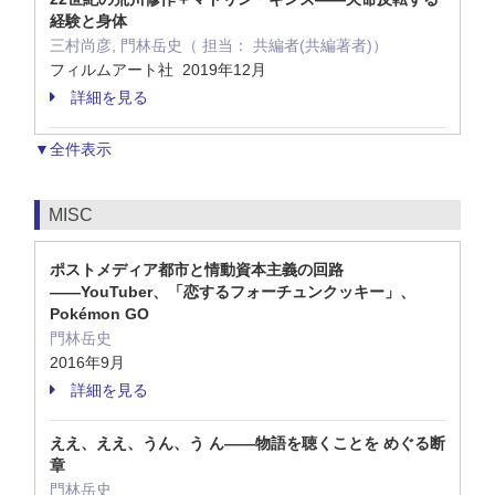
経験と身体
三村尚彦, 門林岳史（ 担当： 共編者(共編著者)）
フィルムアート社 2019年12月
詳細を見る
▼全件表示
MISC
ポストメディア都市と情動資本主義の回路
――YouTuber、「恋するフォーチュンクッキー」、
Pokémon GO
門林岳史
2016年9月
詳細を見る
ええ、ええ、うん、う ん――物語を聴くことを めぐる断
章
門林岳史