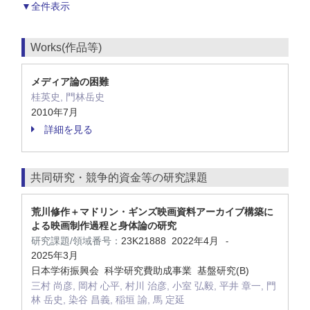
▼全件表示
Works(作品等)
メディア論の困難
桂英史, 門林岳史
2010年7月
詳細を見る
共同研究・競争的資金等の研究課題
荒川修作＋マドリン・ギンズ映画資料アーカイブ構築に
よる映画制作過程と身体論の研究
研究課題/領域番号：
23K21888
2022年4月
-
2025年3月
日本学術振興会 科学研究費助成事業 基盤研究(B)
三村 尚彦, 岡村 心平, 村川 治彦, 小室 弘毅, 平井 章一, 門
林 岳史, 染谷 昌義, 稲垣 諭, 馬 定延