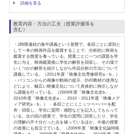
詳細を見る
教育内容・方法の工夫（授業評価等を
含む）
・2時限連続の集中講義という形態で、各回ごとに原則と
して一本の映画作品を鑑賞することで、分析的に映画を
鑑賞する態度を養っている。授業ごとに一つの課題を学
生に与え、映画鑑賞後に学生の解答を回収し、その場で
いくつかの解答を紹介しながら作品分析の方法について
講義している。（2011年度「映像文化専修研究a・b」）
・パソコンからの画像や動画の提示、DVD教材の使用な
どにより、幅広い映像文化について具体的に例示しなが
ら講義を行っている。（2009年度「映像文化史b」、
2010年度「映像文化史a」、2010・2011年度「映像メデ
ィア研究a・b」） ・各回ごとにミニッツペーパーを配
布・回収し、学生に質問・感想などを記入してもらって
いる。次の回の授業で、学生の質問に回答したり、学生
の理解の不十分だった点を補っているほか、今後の授業
の改善にも役立てている。（2009年度「映像文化論特殊