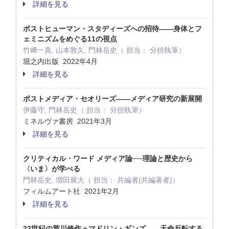
詳細を見る
ポストヒューマン・スタディーズへの招待——身体とフ
ェミニズムをめぐる11の視点
竹﨑一真, 山本敦久, 門林岳史（ 担当： 分担執筆）
堀之内出版 2022年4月
詳細を見る
ポストメディア・セオリーズ——メディア研究の新展開
伊藤守, 門林岳史（ 担当： 分担執筆）
ミネルヴァ書房 2021年3月
詳細を見る
クリティカル・ワード メディア論──理論と歴史から
〈いま〉が学べる
門林岳史, 増田展大（ 担当： 共編者(共編著者)）
フィルムアート社 2021年2月
詳細を見る
22世紀の荒川修作＋マドリン・ギンズ——天命反転する