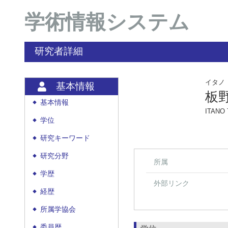
学術情報システム
研究者詳細
イタノ
基本情報
板
基本情報
◆
ITANO 
学位
◆
研究キーワード
◆
研究分野
◆
所属
学歴
◆
外部リンク
経歴
◆
所属学協会
◆
委員歴
◆