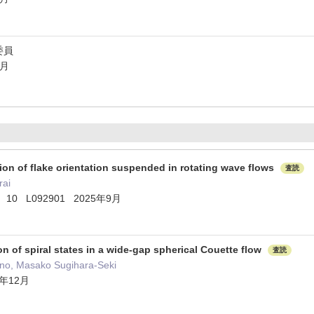
委員
3月
tion of flake orientation suspended in rotating wave flows
査読
rai
uids 10 L092901 2025年9月
ion of spiral states in a wide-gap spherical Couette flow
査読
tano, Masako Sugihara-Seki
24年12月