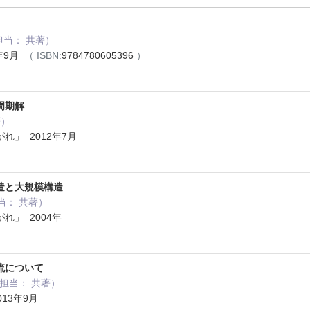
担当： 共著）
年9月
（ ISBN:
9784780605396
）
周期解
著）
れ」 2012年7月
造と大規模構造
担当： 共著）
れ」 2004年
流について
 担当： 共著）
13年9月