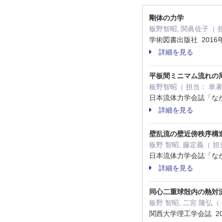
剛体の力学
板野智昭, 関眞佐子（ 
学術図書出版社 2016
詳細を見る
平板間ミニマム流れの
板野智昭（ 担当： 単
日本流体力学会誌「なが
詳細を見る
壁乱流の壁近傍秩序構
板野 智昭, 藤定義（ 
日本流体力学会誌「なが
詳細を見る
同心二重球殻内の熱対
板野 智昭, 二宮 隆弘（
関西大学理工学会誌 20