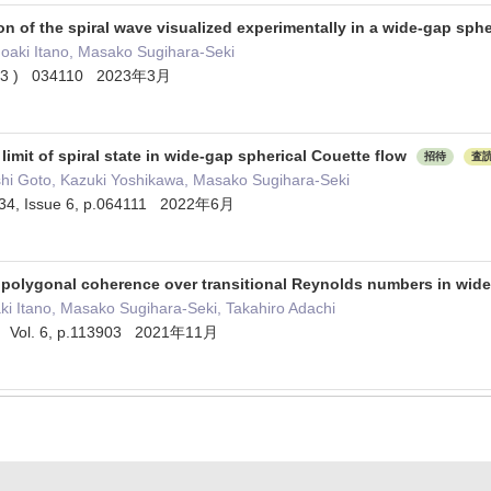
n of the spiral wave visualized experimentally in a wide-gap sph
oaki Itano, Masako Sugihara-Seki
5 ( 3 ) 034110 2023年3月
limit of spiral state in wide-gap spherical Couette flow
招待
査
shi Goto, Kazuki Yoshikawa, Masako Sugihara-Seki
. 34, Issue 6, p.064111 2022年6月
f polygonal coherence over transitional Reynolds numbers in wid
i Itano, Masako Sugihara-Seki, Takahiro Adachi
ds Vol. 6, p.113903 2021年11月