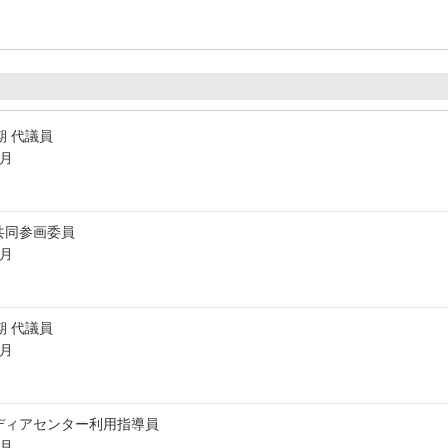
期 代議員
3月
共同参画委員
7月
期 代議員
3月
ディアセンター利用指導員
3月