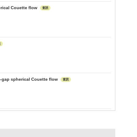
erical Couette flow
査読
読
e-gap spherical Couette flow
査読