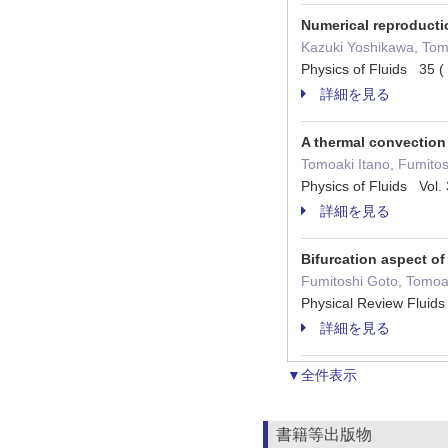
Numerical reproductio
Kazuki Yoshikawa, Tom
Physics of Fluids 3
詳細を見る
A thermal convection 
Tomoaki Itano, Fumito
Physics of Fluids Vol
詳細を見る
Bifurcation aspect o
Fumitoshi Goto, Tomoak
Physical Review Flui
詳細を見る
▼全件表示
書籍等出版物