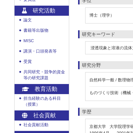
学位
研究活動
博士（理学）
論文
◆
書籍等出版物
◆
研究キーワード
MISC
◆
浸透現象と溶液の流体
講演・口頭発表等
◆
受賞
◆
研究分野
共同研究・競争的資金
◆
等の研究課題
自然科学一般 / 数理
教育活動
ものづくり技術（機械・
担当経験のある科目
◆
（授業）
学歴
社会貢献
社会貢献活動
◆
京都大学 大学院理学