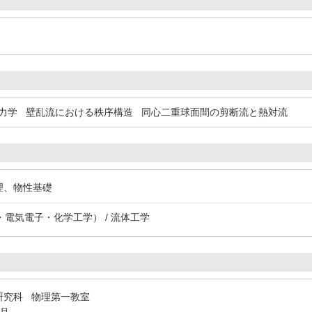
力学
壁乱流における秩序構造
同心二重球面間の剪断流と熱対流
物理、物性基礎
電気電子・化学工学） / 流体工学
研究科 物理第一教室