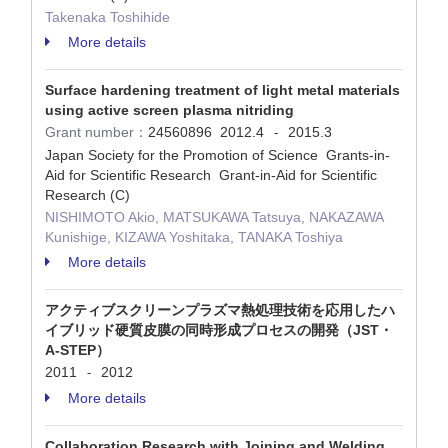
Takenaka Toshihide
More details
Surface hardening treatment of light metal materials
using active screen plasma nitriding
Grant number：
24560896
2012.4
2015.3
-
Japan Society for the Promotion of Science Grants-in-
Aid for Scientific Research Grant-in-Aid for Scientific
Research (C)
NISHIMOTO Akio, MATSUKAWA Tatsuya, NAKAZAWA
Kunishige, KIZAWA Yoshitaka, TANAKA Toshiya
More details
アクティブスクリーンプラズマ熱処理技術を応用したハ
イブリッド硬質皮膜の同時形成プロセスの開発（JST・
A-STEP）
2011
2012
-
More details
Collaboration Research with Joining and Welding