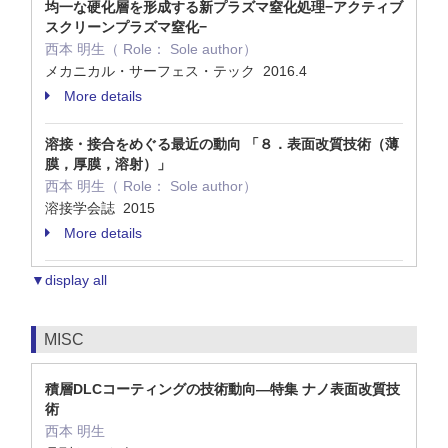
均一な硬化層を形成する新プラズマ窒化処理−アクティブ
スクリーンプラズマ窒化−
西本 明生（ Role： Sole author）
メカニカル・サーフェス・テック 2016.4
More details
溶接・接合をめぐる最近の動向 「８．表面改質技術（薄
膜，厚膜，溶射）」
西本 明生（ Role： Sole author）
溶接学会誌 2015
More details
▼display all
MISC
積層DLCコーティングの技術動向—特集 ナノ表面改質技
術
西本 明生