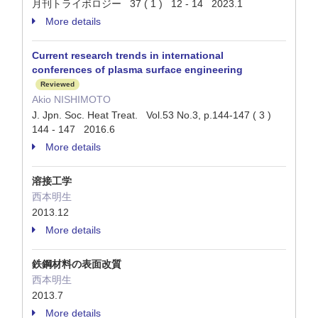
月刊トライボロジー 37 ( 1 ) 12 - 14 2023.1
More details
Current research trends in international
conferences of plasma surface engineering
Reviewed
Akio NISHIMOTO
J. Jpn. Soc. Heat Treat. Vol.53 No.3, p.144-147 ( 3 )
144 - 147 2016.6
More details
溶接工学
西本明生
2013.12
More details
鉄鋼材料の表面改質
西本明生
2013.7
More details