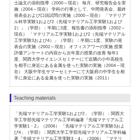
士論文の添削指導（2000～現在） 毎月、研究報告会を実
施（2004～現在） 学科の行事として、中間発表会、最終
発表会および口頭試問の実施（2000～現在） 「マテリア
ル科学実験1および2（先端マテリアル工学実験1および
2）」（学部）：半期に3度、報告書の添削指導（2002～
現在） 「マテリアル工学実験1および2（先端マテリアル
工学実験3および4）」（学部）：半期に1度、実験の発
表会の実施（2002～現在） オフィスアワーの実施 授業
評価アンケートの内容から次年度の授業の改善 毎年1
度、関西大学サイエンスセミナーにて近隣の小中高校生
を相手に身近にある金属を使った実験の実施（2004～現
在） 大阪中学生サマーセミナーにて大阪府の中学生を相
手に身近にある金属を使った実験の実施（2011）
Teaching materials
「先端マテリアル工学実験1および2」（学部）：関西大
学工学部先端マテリアル工学科編著『先端マテリアル工
学実験1・2』（2006） 「先端マテリアル工学実験3およ
び4」（学部）：関西大学工学部先端マテリアル工学科編
著『先端マテリアル工学実験3・4』（2006） 「マテリ