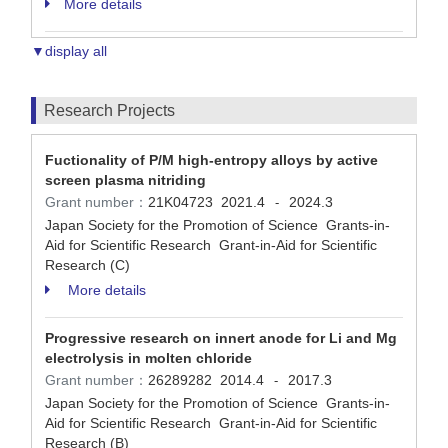
More details
▼display all
Research Projects
Fuctionality of P/M high-entropy alloys by active
screen plasma nitriding
Grant number：
21K04723
2021.4
2024.3
-
Japan Society for the Promotion of Science Grants-in-
Aid for Scientific Research Grant-in-Aid for Scientific
Research (C)
More details
Progressive research on innert anode for Li and Mg
electrolysis in molten chloride
Grant number：
26289282
2014.4
2017.3
-
Japan Society for the Promotion of Science Grants-in-
Aid for Scientific Research Grant-in-Aid for Scientific
Research (B)