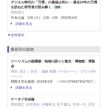
デジタル時代の「万博」の価値は何か──過去20年の万博
を訪ねた研究者が読み解く
招待
岡田朋之
中央公論 139 ( 5 ) 128 - 135 2025年4月
詳細を見る
▼全件表示
書籍等出版物
ツーリズムの脱構築 : 地域の語りと観光・博物館・博覧
会
岡田, 朋之（ 担当： 編集 範囲: 1〜21ページ、271〜294
ページ）
関西大学出版部 2024年3月
（ ISBN:
9784873547817
）
詳細を見る
ケータイ社会論
岡田朋之, 松田美佐, 伊藤耕太, 松下慶太, 羽渕一代, 天笠