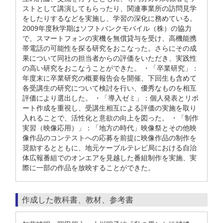
ストとして講演してもらったり、関連事業所の訪問見学
をしたりするなどを実施し、学習の深化に務めている。
2009年度秋学期はソフトバンクモバイル（株）の協力
で、スマートフォンの実機を無償貸与を受け、高機能携
帯電話の可能性を探る研究をおこなった。さらにその成
果について同社の担当者からの評価をいただき、実践性
の高い研究をおこなうことができた。 ・「卒業研究」：
年度末に卒業研究の概要報告会を開催、下回生も含めて
各受講生の研究について検討を行い、優秀なものを相互
評価により選出した。 ・「導入ゼミ」：個人発表とリポ
ート作成を重視し、受講生相互による評価の実施を取り
入れることで、活性化と意欲の向上を図った。 ・「制作
実習（映像応用）」：「地方の時代」映像祭とその他映
像作品のコンテストへの応募を前提に映像作品の制作を
奨励するとともに、地元ケーブルテレビ局における自治
体広報番組でのオンエアを見越した番組制作を実施、実
際に一部の作品を放映することができた。
作成した教科書、教材、参考書