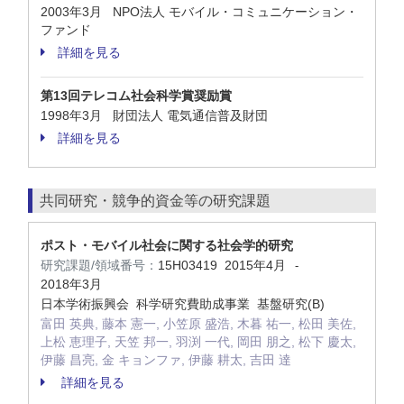
2003年3月 NPO法人 モバイル・コミュニケーション・
ファンド
詳細を見る
第13回テレコム社会科学賞奨励賞
1998年3月 財団法人 電気通信普及財団
詳細を見る
共同研究・競争的資金等の研究課題
ポスト・モバイル社会に関する社会学的研究
研究課題/領域番号：
15H03419
2015年4月
-
2018年3月
日本学術振興会 科学研究費助成事業 基盤研究(B)
富田 英典, 藤本 憲一, 小笠原 盛浩, 木暮 祐一, 松田 美佐,
上松 恵理子, 天笠 邦一, 羽渕 一代, 岡田 朋之, 松下 慶太,
伊藤 昌亮, 金 キョンファ, 伊藤 耕太, 吉田 達
詳細を見る