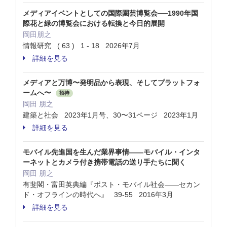
メディアイベントとしての国際園芸博覧会──1990年国
際花と緑の博覧会における転換と今日的展開
岡田朋之
情報研究 ( 63 ) 1 - 18 2026年7月
詳細を見る
メディアと万博〜発明品から表現、そしてプラットフォ
ームへ〜
招待
岡田 朋之
建築と社会 2023年1月号、30〜31ページ 2023年1月
詳細を見る
モバイル先進国を生んだ業界事情——モバイル・インタ
ーネットとカメラ付き携帯電話の送り手たちに聞く
岡田 朋之
有斐閣・富田英典編『ポスト・モバイル社会——セカン
ド・オフラインの時代へ』 39-55 2016年3月
詳細を見る