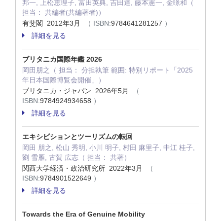
邦一, 上松恵理子, 富田英典, 吉田達, 藤本憲一, 金暻和（
担当： 共編者(共編著者)）
有斐閣 2012年3月
（ ISBN:
9784641281257
）
詳細を見る
ブリタニカ国際年鑑 2026
岡田朋之（ 担当： 分担執筆 範囲: 特別リポート「2025
年日本国際博覧会開催」）
ブリタニカ・ジャパン 2026年5月
（
ISBN:
9784924934658
）
詳細を見る
エキシビションとツーリズムの転回
岡田 朋之, 松山 秀明, 小川 明子, 村田 麻里子, 中江 桂子,
劉 雪雁, 古賀 広志（ 担当： 共著）
関西大学経済・政治研究所 2022年3月
（
ISBN:
9784901522649
）
詳細を見る
Towards the Era of Genuine Mobility