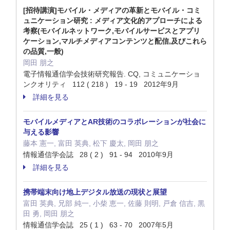
[招待講演]モバイル・メディアの革新とモバイル・コミ
ュニケーション研究 : メディア文化的アプローチによる
考察(モバイルネットワーク,モバイルサービスとアプリ
ケーション,マルチメディアコンテンツと配信,及びこれら
の品質,一般)
岡田 朋之
電子情報通信学会技術研究報告. CQ, コミュニケーショ
ンクオリティ 112 ( 218 ) 19 - 19 2012年9月
詳細を見る
モバイルメディアとAR技術のコラボレーションが社会に
与える影響
藤本 憲一, 富田 英典, 松下 慶太, 岡田 朋之
情報通信学会誌 28 ( 2 ) 91 - 94 2010年9月
詳細を見る
携帯端末向け地上デジタル放送の現状と展望
富田 英典, 兄部 純一, 小柴 恵一, 佐藤 則明, 戸倉 信吉, 黒
田 勇, 岡田 朋之
情報通信学会誌 25 ( 1 ) 63 - 70 2007年5月