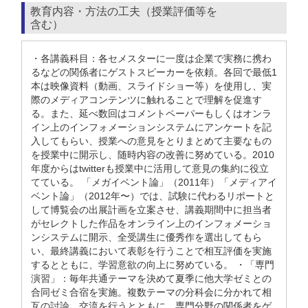
教育内容・方法の工夫（授業評価等を
含む）
・各講義科目：各セメスターに一度は企業で実務に携わ
るなどの関係者にゲストスピーカーを依頼。各回で最低1
本は映像資料（動画、スライドショー等）を使用し、実
際のメディアコンテンツに触れることで理解を促進す
る。また、延べ数回はコメントペーパーもしくはオンラ
イン上のインフォメーションシステムにアンケートを記
入してもらい、授業への意見をとりまとめて主要なもの
を授業中に開示し、随時内容の改善に努めている。2010
年度からはtwitterも授業中に活用して意見の集約に役立
てている。 「メガイベント論」（2011年）「メディアイ
ベント論」（2012年〜）では、試験に代わるリポートと
して博覧会の出展計画を立案させ、講義期間中に担当者
がセレクトした作品をオンライン上のインフォメーショ
ンシステムに開示、全受講生に優秀作を選出してもら
い、最終講義において表彰を行うことで相互評価を実施
するとともに、学習意欲の向上に努めている。 ・「専門
演習」：毎年共通テーマを決めて夏季に他大学ゼミとの
合同ゼミ合宿を実施。複数テーマの分科会に分かれて相
互の討論、交流を行うとともに、専門分野の関係者をゲ